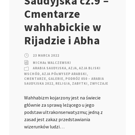
Saudyjska cz.9 –
Cmentarze
wahhabickie w
Rijadzie i Abha
23 MARCA 2022
MICHAŁ WALCZEWSKI
ARABIA SAUDYJSKA
,
AZJA
,
AZJA BLISKI
WSCHÓD
,
AZJA PÓŁWYSEP ARABSKI
,
CMENTARZE
,
GALERIE
,
PODRÓŻ 050 – ARABIA
SAUDYJSKA 2022
,
RELIGIA
,
ZABYTKI
,
ZWYCZAJE
Wahhabizm kojarzony jest na świecie
głównie za sprawą leżącego u jego
podstaw ultrakonserwatyzmu; jedną z
zasad jest zakaz przedstawiania
wizerunków ludzi…