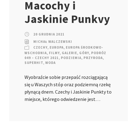
Macochy i
Jaskinie Punkvy
20 GRUDNIA 2021
MICHAŁ WALCZEWSKI
CZECHY
,
EUROPA
,
EUROPA ŚRODKOWO-
WSCHODNIA
,
FILMY
,
GALERIE
,
GÓRY
,
PODRÓŻ
049 – CZECHY 2021
,
PODZIEMIA
,
PRZYRODA
,
SUPERHIT
,
WODA
Wyobraźcie sobie przepaść rozciągającą
się u Waszych stóp oraz podziemną rzekę
płynącą dnem. Czechy i Jaskinie Punkty to
miejsce, którego odwiedzenie jest…