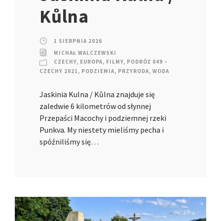
Kůlna
1 SIERPNIA 2026
MICHAŁ WALCZEWSKI
CZECHY
,
EUROPA
,
FILMY
,
PODRÓŻ 049 –
CZECHY 2021
,
PODZIEMIA
,
PRZYRODA
,
WODA
Jaskinia Kulna / Kůlna znajduje się
zaledwie 6 kilometrów od słynnej
Przepaści Macochy i podziemnej rzeki
Punkva. My niestety mieliśmy pecha i
spóźniliśmy się…