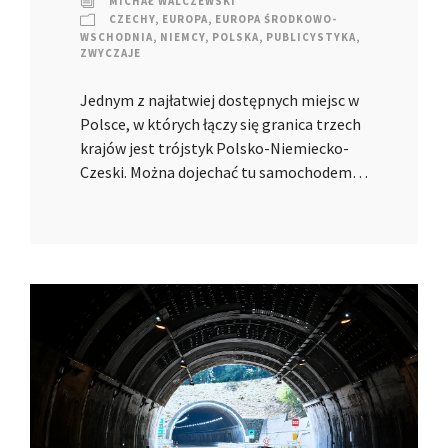
MICHAŁ WALCZEWSKI
CZECHY
,
EUROPA
,
EUROPA ŚRODKOWO-
WSCHODNIA
,
NIEMCY
,
POLSKA
,
PUBLICYSTYKA
,
ZWYCZAJE
Jednym z najłatwiej dostępnych miejsc w
Polsce, w których łączy się granica trzech
krajów jest trójstyk Polsko-Niemiecko-
Czeski. Można dojechać tu samochodem…