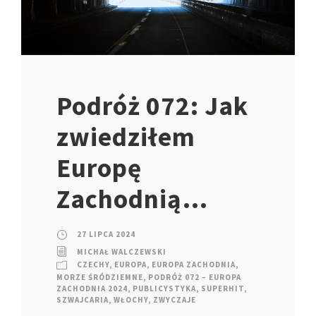
Podróż 072: Jak
zwiedziłem
Europę
Zachodnią…
27 LIPCA 2024
MICHAŁ WALCZEWSKI
CZECHY
,
EUROPA
,
EUROPA ZACHODNIA
,
MORZE ŚRÓDZIEMNE
,
PODRÓŻ 072 – EUROPA
ZACHODNIA 2024
,
PUBLICYSTYKA
,
SUPERHIT
,
SZWAJCARIA
,
WŁOCHY
,
ZWYCZAJE