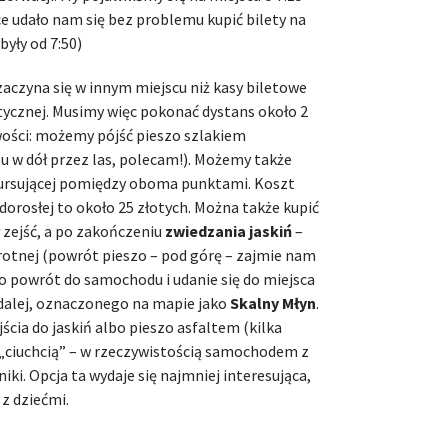
ce udało nam się bez problemu kupić bilety na
yły od 7:50)
aczyna się w innym miejscu niż kasy biletowe
tycznej. Musimy więc pokonać dystans około 2
ości: możemy pójść pieszo szlakiem
 w dół przez las, polecam!). Możemy także
ursującej pomiędzy oboma punktami. Koszt
 dorosłej to około 25 złotych. Można także kupić
ół zejść, a po zakończeniu
zwiedzania jaskiń
–
otnej (powrót pieszo – pod górę – zajmie nam
to powrót do samochodu i udanie się do miejsca
dalej, oznaczonego na mapie jako
Skalny Młyn
.
cia do jaskiń albo pieszo asfaltem (kilka
„ciuchcią” – w rzeczywistością samochodem z
i. Opcja ta wydaje się najmniej interesująca,
 z dziećmi.