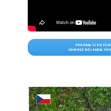
PODOBAŁ CI SIĘ FILM
ODWIEDŹ MÓJ KANAŁ YO