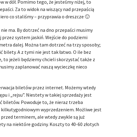
w w dół. Pomimo tego, że jesteśmy niżej, to
epaści. Za to widok na wiszący nad przepaścią
ero co staliśmy – przyprawia o dreszcze 🙂
uż nie ma. By dotrzeć na dno przepaści musimy
j przez system jaskiń. Wejście do podziemi
ometra dalej. Można tam dotrzeć na trzy sposoby;
bilety. A z tymi nie jest tak łatwo. O ile bez
 to jeżeli będziemy chcieli skorzystać także z
musimy zaplanować naszą wycieczkę nieco
erwacja biletów przez internet. Możemy wtedy
u i „rejsu”. Niestety w takiej sprzedaży jest
 biletów. Powoduje to, że nieraz trzeba
 kilkutygodniowym wyprzedzeniem. Możliwe jest
 przed terminem, ale wtedy zwykle są już
ty na niektóre godziny. Koszty to 40-60 złotych