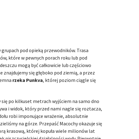
w grupach pod opieką przewodników. Trasa
nków, które w pewnych porach roku lub pod
deszczu mogą być całkowicie lub częściowo
e znajdujemy się głęboko pod ziemią, a przez
ziemna
rzeka Punkva
, której poziom ciągle się
y się po kilkuset metrach wyjściem na samo dno
ywa i widok, który przed nami nagle się roztacza,
dołu robi imponujące wrażenie, absolutnie
ieliśmy na górze. Przepaść Macochy okazuje się
 krasową, której kopuła wiele milionów lat
k niszczycielskiej działalności wody. Pierwotnie