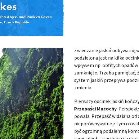
Zwiedzanie jaskiń odbywa się 
podzielona jest na kilka odci
wpływem np. obfitych opadów 
zamknięte. Trzeba pamiętać, ż
system jaskiń przepływa pod
zmienia.
Pierwszy odcinek jaskiń kończ
Przepaści Macochy
. Perspekt
powala. Przepaść widziana od 
nieporównywalne z tym co widz
być ogromną podziemną komorą
temu uległa zawaleniu na skute