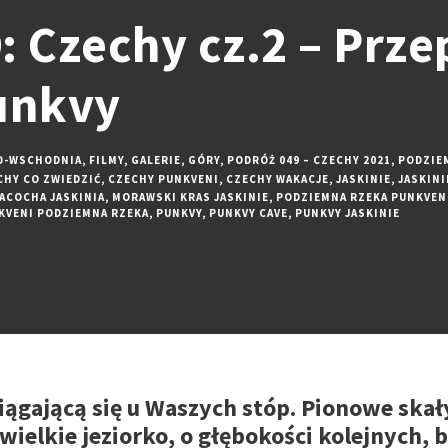
: Czechy cz.2 – Prze
unkvy
O-WSCHODNIA
,
FILMY
,
GALERIE
,
GÓRY
,
PODRÓŻ 049 – CZECHY 2021
,
PODZIE
CHY CO ZWIEDZIĆ
,
CZECHY PUNKVENI
,
CZECHY WAKACJE
,
JASKINIE
,
JASKINI
ACOCHA JASKINIA
,
MORAWSKI KRAS JASKINIE
,
PODZIEMNA RZEKA PUNKVEN
KVENI PODZIEMNA RZEKA
,
PUNKVY
,
PUNKVY CAVE
,
PUNKVY JASKINIE
iągającą się u Waszych stóp. Pionowe skał
wielkie jeziorko, o głębokości kolejnych,