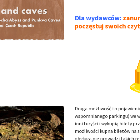
Dla wydawców:
zanur
poczęstuj swoich czy
Druga możliwość to pojawienie
wspomnianego parkingu) we w
inni turyści i wykupią bilety 
możliwości kupna biletów na s
obsługa nie prowadzi takich rez