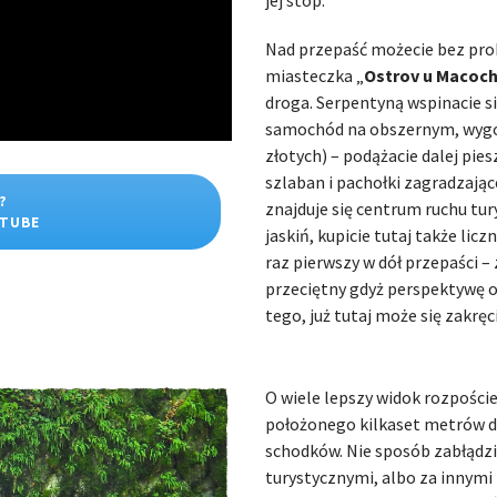
jej stóp.
Nad przepaść możecie bez pro
miasteczka „
Ostrov u Macoc
droga. Serpentyną wspinacie si
samochód na obszernym, wygo
złotych) – podążacie dalej pie
szlaban i pachołki zagradzają
?
znajduje się centrum ruchu tu
UTUBE
jaskiń, kupicie tutaj także li
raz pierwszy w dół przepaści –
przeciętny gdyż perspektywę o
tego, już tutaj może się zakręc
O wiele lepszy widok rozpoście
położonego kilkaset metrów dal
schodków. Nie sposób zabłądzi
turystycznymi, albo za innymi 