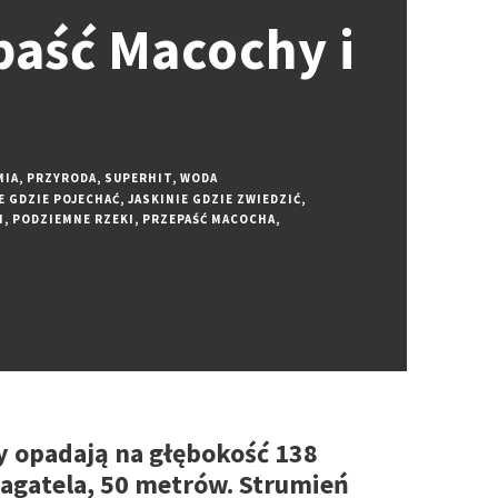
paść Macochy i
MIA
,
PRZYRODA
,
SUPERHIT
,
WODA
E GDZIE POJECHAĆ
,
JASKINIE GDZIE ZWIEDZIĆ
,
I
,
PODZIEMNE RZEKI
,
PRZEPAŚĆ MACOCHA
,
y opadają na głębokość 138
 bagatela, 50 metrów. Strumień