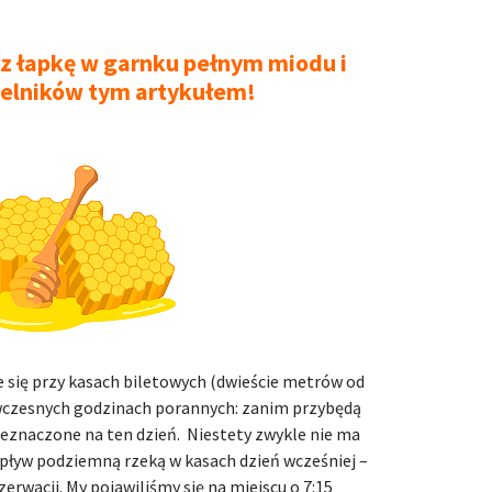
z łapkę w garnku pełnym miodu i
telników tym artykułem!
 się przy kasach biletowych (dwieście metrów od
czesnych godzinach porannych: zanim przybędą
przeznaczone na ten dzień. Niestety zwykle nie ma
pływ podziemną rzeką w kasach dzień wcześniej –
erwacji. My pojawiliśmy się na miejscu o 7:15