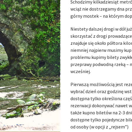
Schodzimy kilkadziesiąt metró
wciąż nie dostrzegamy dna prz
górny mostek – na którym dopi
Niestety dalszej drogi w dół j
skorzystać z drogi prowadzące
znajduje się około półtora kil
niemniej najpierw musimy kupić 
problemu kupimy bilety zwykłe,
przeprawy podwodną rzeką – 
wcześniej.
Pierwszą możliwością jest rez
wybrać dzień oraz godzinę wstęp
dostępna tylko określona część
rezerwacji dokonywać nawet w
także kupno biletów na 2-3 dni
dostępne tylko pojedyncze bile
od osoby (w opcji z „rejsem”)