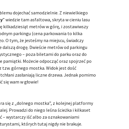
blemu dojechać samodzielnie. Z niewielkiego
hy
” wiedzie tam asfaltowa, skryta w cieniu lasu
ę kilkadziesiąt metrów w górę, i zostawiwszy
dnym parkingu (cena parkowania to kilka
szo. O tym, że jesteśmy na miejscu, świadczy
ce dalszą drogę. Dwieście metrów od parkingu
rystycznego – poza biletami do parku oraz do
czne pamiątki. Możecie odpocząć oraz spojrzeć po
 z tzw. górnego mostka. Widok jest dość
tchłani zasłaniają liczne drzewa. Jednak pomimo
ić się wam w głowie!
ra się z „dolnego mostka”, z kolejnej platformy
ej. Prowadzi do niego leśna ścieżka i kilkaset
ć – wystarczy iść albo za oznakowaniami
turystami, których tutaj nigdy nie brakuje.