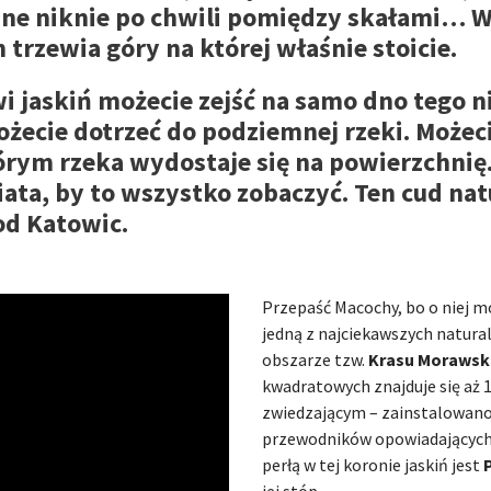
ne niknie po chwili pomiędzy skałami… W
trzewia góry na której właśnie stoicie.
i jaskiń możecie zejść na samo dno tego 
ecie dotrzeć do podziemnej rzeki. Możecie
órym rzeka wydostaje się na powierzchnię.
iata, by to wszystko zobaczyć. Ten cud nat
od Katowic.
Przepaść Macochy, bo o niej m
jedną z najciekawszych natural
obszarze tzw.
Krasu Morawsk
kwadratowych znajduje się aż 1
zwiedzającym – zainstalowano
przewodników opowiadających 
perłą w tej koronie jaskiń jest