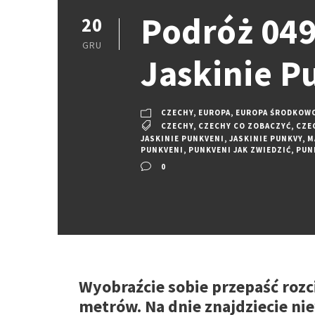
Podróż 049
20
GRU
Jaskinie P
CZECHY
,
EUROPA
,
EUROPA ŚRODKOW
CZECHY
,
CZECHY CO ZOBACZYĆ
,
CZE
JASKINIE PUNKVENI
,
JASKINIE PUNKVY
,
M
PUNKVENI
,
PUNKVENI JAK ZWIEDZIĆ
,
PUN
0
Wyobraźcie sobie przepaść rozc
metrów. Na dnie znajdziecie nie