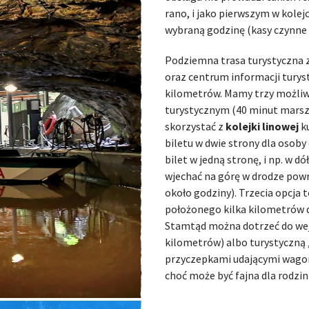
rano, i jako pierwszym w kolej
wybraną godzinę (kasy czynne b
Podziemna trasa turystyczna z
oraz centrum informacji turys
kilometrów. Mamy trzy możliw
turystycznym (40 minut marszu
skorzystać z
kolejki linowej
k
biletu w dwie strony dla osoby
bilet w jedną stronę, i np. w d
wjechać na górę w drodze powr
około godziny). Trzecia opcja 
położonego kilka kilometrów 
Stamtąd można dotrzeć do wejś
kilometrów) albo turystyczną 
przyczepkami udającymi wagonik
choć może być fajna dla rodzin