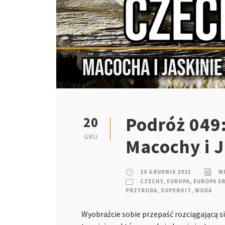
Podróż 049:
20
GRU
Macochy i 
20 GRUDNIA 2021
M
CZECHY
,
EUROPA
,
EUROPA Ś
PRZYRODA
,
SUPERHIT
,
WODA
Wyobraźcie sobie przepaść rozciągającą s