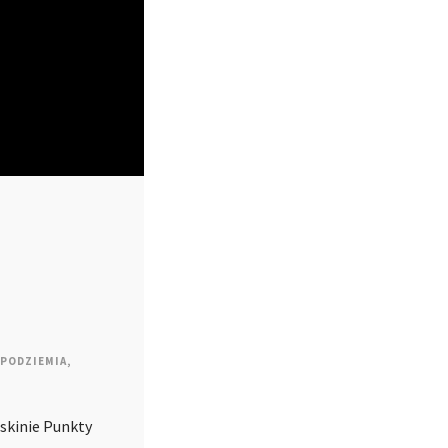
PODZIEMIA
,
askinie Punkty