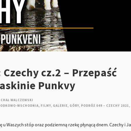
 Czechy cz.2 – Przepaść
Jaskinie Punkvy
ICHAŁ WALCZEWSKI
RODKOWO-WSCHODNIA
,
FILMY
,
GALERIE
,
GÓRY
,
PODRÓŻ 049 – CZECHY 2021
,
ię u Waszych stóp oraz podziemną rzekę płynącą dnem. Czechy i J