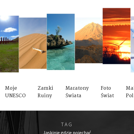
Moje
Zamki
Maratony
Foto
Ma
UNESCO
Ruiny
Świata
Świat
Pol
TAG
Jaskinie gdzie pojechać