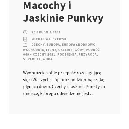
Macochy i
Jaskinie Punkvy
20 GRUDNIA 2021
MICHAŁ WALCZEWSKI
CZECHY
,
EUROPA
,
EUROPA ŚRODKOWO-
WSCHODNIA
,
FILMY
,
GALERIE
,
GÓRY
,
PODRÓŻ
049 – CZECHY 2021
,
PODZIEMIA
,
PRZYRODA
,
SUPERHIT
,
WODA
Wyobraźcie sobie przepaść rozciągającą
się u Waszych stóp oraz podziemną rzekę
płynącą dnem. Czechy i Jaskinie Punkty to
miejsce, którego odwiedzenie jest…