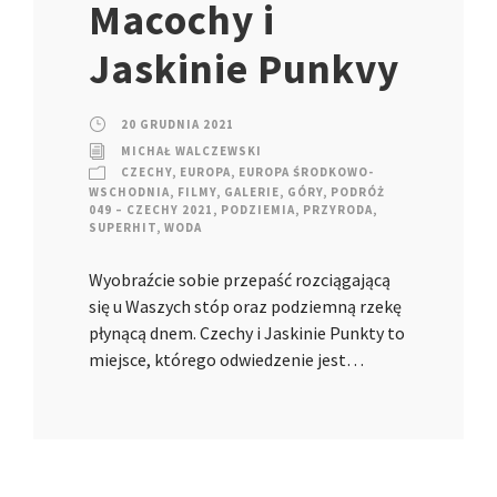
Macochy i
Jaskinie Punkvy
20 GRUDNIA 2021
MICHAŁ WALCZEWSKI
CZECHY
,
EUROPA
,
EUROPA ŚRODKOWO-
WSCHODNIA
,
FILMY
,
GALERIE
,
GÓRY
,
PODRÓŻ
049 – CZECHY 2021
,
PODZIEMIA
,
PRZYRODA
,
SUPERHIT
,
WODA
Wyobraźcie sobie przepaść rozciągającą
się u Waszych stóp oraz podziemną rzekę
płynącą dnem. Czechy i Jaskinie Punkty to
miejsce, którego odwiedzenie jest…