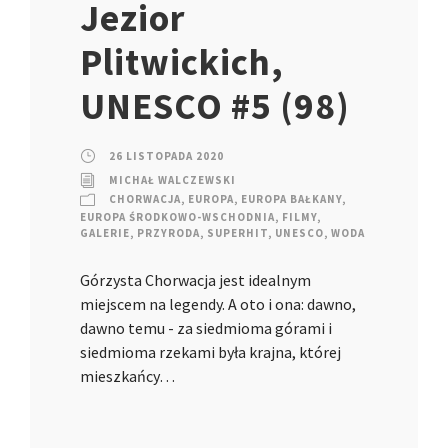
Jezior
Plitwickich,
UNESCO #5 (98)
26 LISTOPADA 2020
MICHAŁ WALCZEWSKI
CHORWACJA
,
EUROPA
,
EUROPA BAŁKANY
,
EUROPA ŚRODKOWO-WSCHODNIA
,
FILMY
,
GALERIE
,
PRZYRODA
,
SUPERHIT
,
UNESCO
,
WODA
Górzysta Chorwacja jest idealnym
miejscem na legendy. A oto i ona: dawno,
dawno temu - za siedmioma górami i
siedmioma rzekami była krajna, której
mieszkańcy…