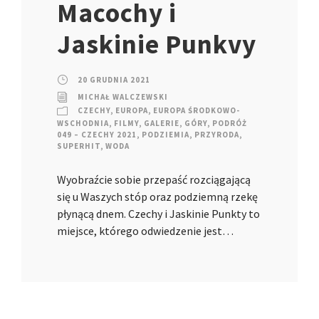
Macochy i
Jaskinie Punkvy
20 GRUDNIA 2021
MICHAŁ WALCZEWSKI
CZECHY
,
EUROPA
,
EUROPA ŚRODKOWO-
WSCHODNIA
,
FILMY
,
GALERIE
,
GÓRY
,
PODRÓŻ
049 – CZECHY 2021
,
PODZIEMIA
,
PRZYRODA
,
SUPERHIT
,
WODA
Wyobraźcie sobie przepaść rozciągającą
się u Waszych stóp oraz podziemną rzekę
płynącą dnem. Czechy i Jaskinie Punkty to
miejsce, którego odwiedzenie jest…