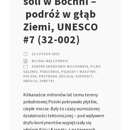
soli w Bochni –
podróż w głąb
Ziemi, UNESCO
#7 (32-002)
23 LUTEGO 2021
MICHAŁ WALCZEWSKI
EUROPA ŚRODKOWO-WSCHODNIA
,
FILMY
,
GALERIE
,
PODZIEMIA
,
POJAZDY I MASZYNY
,
POLSKA
,
PRZYRODA
,
RELIGIA
,
SUPERHIT
,
UNESCO
,
ZABYTKI
Kilkanaście milionów lat temu tereny
południowej Polski pokrywało płytkie,
ciepłe morze. Były to czasy wzmożonej
działalności tektonicznej – pod wpływem
dryfu kontynentów wypiętrzały się
właśnie Alpy i Karpaty, a na terenach