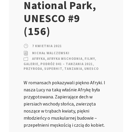
National Park,
UNESCO #9
(156)
7 KWIETNIA 2021
MICHAŁ WALCZEWSKI
AFRYKA
,
AFRYKA WSCHODNIA
,
FILMY
,
GALERIE
,
PODRÓŻ 041 – TANZANIA 2021
,
PRZYRODA
,
SUPERHIT
,
TANZANIA
,
UNESCO
W romansach pokazywali piękno Afryki. I
nasza Lucy na taką właśnie Afrykę była
przygotowana. Zapierające dech w
piersiach wschody słońca, zwierzęta
noszące w trąbach kwiaty, piękni
młodzieńcy o muskularnej budowie –
przepełnieni męskością i czcią do kobiet.