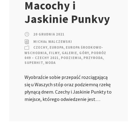
Macochy i
Jaskinie Punkvy
20 GRUDNIA 2021
MICHAŁ WALCZEWSKI
CZECHY
,
EUROPA
,
EUROPA ŚRODKOWO-
WSCHODNIA
,
FILMY
,
GALERIE
,
GÓRY
,
PODRÓŻ
049 – CZECHY 2021
,
PODZIEMIA
,
PRZYRODA
,
SUPERHIT
,
WODA
Wyobraźcie sobie przepaść rozciągającą
się u Waszych stóp oraz podziemną rzekę
płynącą dnem. Czechy i Jaskinie Punkty to
miejsce, którego odwiedzenie jest…