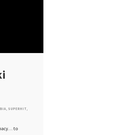
ki
BIA
,
SUPERHIT
,
ybacy… to