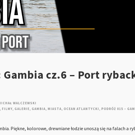
 Gambia cz.6 – Port rybac
MICHAŁ WALCZEWSKI
,
FILMY
,
GALERIE
,
GAMBIA
,
MIASTA
,
OCEAN ATLANTYCKI
,
PODRÓŻ 015 – GAM
mbia. Piękne, kolorowe, drewniane łodzie unoszą się na falach a r