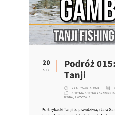
Podróż 015:
20
STY
Tanji
20 STYCZNIA 2021
AFRYKA
,
AFRYKA ZACHODNIA
WODA
,
ZWYCZAJE
Port rybacki Tanji to prawdziwa, stara Ga