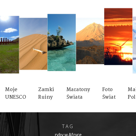
Moje
Zamki
Maratony
Foto
Ma
UNESCO
Ruiny
Świata
Świat
Pol
TAG
ryby w Afryce