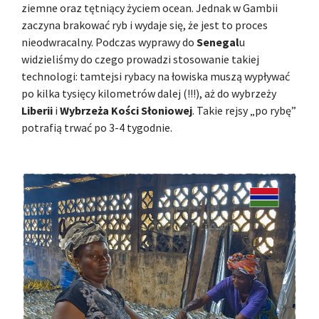
ziemne oraz tętniący życiem ocean. Jednak w Gambii
zaczyna brakować ryb i wydaje się, że jest to proces
nieodwracalny. Podczas wyprawy do
Senegal
u
widzieliśmy do czego prowadzi stosowanie takiej
technologi: tamtejsi rybacy na łowiska muszą wypływać
po kilka tysięcy kilometrów dalej (!!!), aż do wybrzeży
Liberii
i
Wybrzeża Kości Słoniowej
. Takie rejsy „po rybę”
potrafią trwać po 3-4 tygodnie.