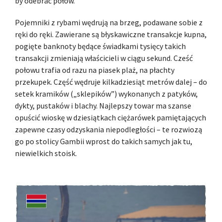
by odebrać połów.
Pojemniki z rybami wędrują na brzeg, podawane sobie z
ręki do ręki. Zawierane są błyskawiczne transakcje kupna,
pogięte banknoty będące świadkami tysięcy takich
transakcji zmieniają właścicieli w ciągu sekund. Cześć
połowu trafia od razu na piasek plaż, na płachty
przekupek. Część wędruje kilkadziesiąt metrów dalej – do
setek kramików („sklepików”) wykonanych z patyków,
dykty, pustaków i blachy. Najlepszy towar ma szanse
opuścić wioskę w dziesiątkach ciężarówek pamiętających
zapewne czasy odzyskania niepodległości – te rozwiozą
go po stolicy Gambii wprost do takich samych jak tu,
niewielkich stoisk.