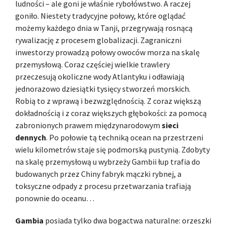
ludności – ale goni je właśnie rybołówstwo. A raczej
goniło. Niestety tradycyjne połowy, które oglądać
możemy każdego dnia w Tanji, przegrywają rosnącą
rywalizację z procesem globalizacji. Zagraniczni
inwestorzy prowadzą połowy owoców morza na skalę
przemysłową. Coraz częściej wielkie trawlery
przeczesują okoliczne wody Atlantyku i odławiają
jednorazowo dziesiątki tysięcy stworzeń morskich.
Robią to z wprawą i bezwzględnością. Z coraz większą
dokładnością i z coraz większych głębokości: za pomocą
zabronionych prawem międzynarodowym
sieci
dennych
. Po połowie tą techniką ocean na przestrzeni
wielu kilometrów staje się podmorską pustynią. Zdobyty
na skalę przemysłową u wybrzeży Gambii łup trafia do
budowanych przez Chiny fabryk mączki rybnej, a
toksyczne odpady z procesu przetwarzania trafiają
ponownie do oceanu…
Gambia
posiada tylko dwa bogactwa naturalne: orzeszki