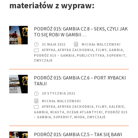
materiałów z wypraw:
PODRÓŻ 015: GAMBIA CZ.8 – SEKS, CZYLI JAK
TO SIĘ ROBI W GAMBII…
31 MAJA 2021
MICHAŁ WALCZEWSKI
AFRYKA
,
AFRYKA ZACHODNIA
,
FILMY
,
GAMBIA
,
PODRÓŻ 015 – GAMBIA
,
PUBLICYSTYKA
,
SUPERHIT
,
ZWYCZAJE
PODRÓŻ 015: GAMBIA CZ.6 – PORT RYBACKI
TANJI
20 STYCZNIA 2021
MICHAŁ WALCZEWSKI
AFRYKA
,
AFRYKA ZACHODNIA
,
FILMY
,
GALERIE
,
GAMBIA
,
MIASTA
,
OCEAN ATLANTYCKI
,
PODRÓŻ 015
– GAMBIA
,
SUPERHIT
,
WODA
,
ZWYCZAJE
PODRÓŻ 015: GAMBIA CZ.5 – TAK SIĘ BAWI