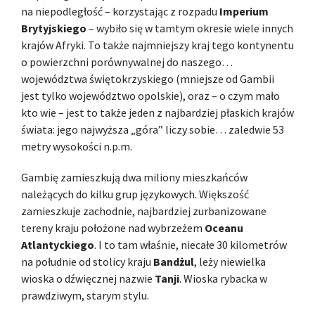
na niepodległość – korzystając z rozpadu
Imperium
Brytyjskiego
– wybiło się w tamtym okresie wiele innych
krajów Afryki. To także najmniejszy kraj tego kontynentu
o powierzchni porównywalnej do naszego…
województwa świętokrzyskiego (mniejsze od Gambii
jest tylko województwo opolskie), oraz – o czym mało
kto wie – jest to także jeden z najbardziej płaskich krajów
świata: jego najwyższa „góra” liczy sobie… zaledwie 53
metry wysokości n.p.m.
Gambię zamieszkują dwa miliony mieszkańców
należących do kilku grup językowych. Większość
zamieszkuje zachodnie, najbardziej zurbanizowane
tereny kraju położone nad wybrzeżem
Oceanu
Atlantyckiego
. I to tam właśnie, niecałe 30 kilometrów
na południe od stolicy kraju
Bandżul
, leży niewielka
wioska o dźwięcznej nazwie
Tanji
. Wioska rybacka w
prawdziwym, starym stylu.