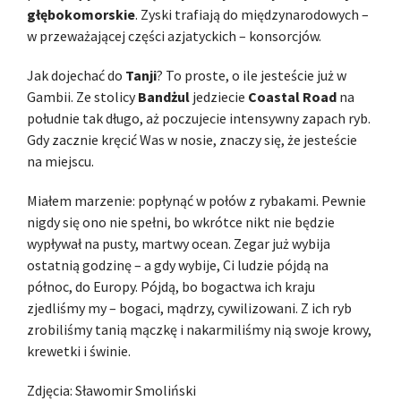
głębokomorskie
. Zyski trafiają do międzynarodowych –
w przeważającej części azjatyckich – konsorcjów.
Jak dojechać do
Tanji
? To proste, o ile jesteście już w
Gambii. Ze stolicy
Bandżul
jedziecie
Coastal Road
na
południe tak długo, aż poczujecie intensywny zapach ryb.
Gdy zacznie kręcić Was w nosie, znaczy się, że jesteście
na miejscu.
Miałem marzenie: popłynąć w połów z rybakami. Pewnie
nigdy się ono nie spełni, bo wkrótce nikt nie będzie
wypływał na pusty, martwy ocean. Zegar już wybija
ostatnią godzinę – a gdy wybije, Ci ludzie pójdą na
północ, do Europy. Pójdą, bo bogactwa ich kraju
zjedliśmy my – bogaci, mądrzy, cywilizowani. Z ich ryb
zrobiliśmy tanią mączkę i nakarmiliśmy nią swoje krowy,
krewetki i świnie.
Zdjęcia: Sławomir Smoliński