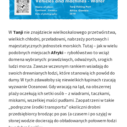
W
Tanji
nie znajdziecie wielkoskalowego przetwórstwa,
wielkich chłodni, przeładowni, nabrzeży portowych i
majestatycznych jednostek morskich. Tutaj – jak w wielu
podobnych miejscach
Afryki
– rybołówstwo to wciąż
domena wybranych: prawdziwych, odważnych, srogich
ludzi morza. Zawsze wczesnym rankiem wsiadają do
swoich drewnianych łodzi, które stanowią ich powód do
dumy. W tych zdawałoby się niewielkich łupinach rzucają
wyzwanie Oceanowi. Gdy wracają na ląd, na obszernej
plaży oczekują ich setki osób – z wiadrami, taczkami,
miskami, wszelkiej maści pudłami. Zaopatrzeni w takie
„podręczne środki transportu” okoliczni drobni
przedsiębiorcy brodząc po pas (a czasem i po szyję) w
słonej wodzie docierają do obładowanych połowem łodzi