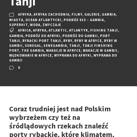
Tanji
AFRYKA
,
AFRYKA ZACHODNIA
,
FILMY
,
GALERIE
,
GAMBIA
,
MIASTA
,
OCEAN ATLANTYCKI
,
PODRÓŻ 015 – GAMBIA
,
SUPERHIT
,
WODA
,
ZWYCZAJE
AFRICA
,
AFRYKA
,
ATLANTIC
,
ATLANTYK
,
FISHING TANJI
,
GAMBIA
,
PODRÓŻ DO AFRYKI
,
PODRÓŻ DO GAMBII
,
PORT
TANJI
,
RYBACKI PORT TANJI
,
RYBY
,
RYBY W AFRYCE
,
RYBY W
GAMBII
,
SENEGAL
,
SENEGAMBIA
,
TANJI
,
TANJI FINSHING
PORT
,
THE GAMBIA
,
WAKACJE W AFRYCE
,
WAKACJE W GAMBII
,
WĘDKOWANIE W AFRYCE
,
WYPRAWA DO AFRYKI
,
WYPRAWA DO
GAMBII
0
Coraz trudniej jest nad Polskim
wybrzeżem czy też na
śródlądowych rzekach znaleźć
porty rybackie, które klimatem,