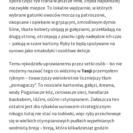
Spora część ryb trafia w jeszcze inne, chyba najbardziej
niezwykłe miejsce. To lokalne wędzarnie, w których
wybrane gatunki owoców morza są patroszone,
okopcane i opiekane w gryzącym, smrodliwym dymie.
Silne, tłuste kobiety obijają je gałęziami, przekładają na
drugą stronę, otrzepują z piachu i gdy nadejdzie ich czas
– pakują w szare kartony. Ryby te będą spożywane na
surowo jako smakołyki i osobliwe delicje.
Temu rękodziełu uprawianemu przez setki osób – bo nie
możemy nazwać tego co widzimy w
Tanji
przemysłem
rybnym – towarzyszy wielokrotnie liczniejszy tłum
„pomagaczy”. To nosiciele kartonów, gałęzi, drewna,
wody. Poganiacze kóz, cerowacze sieci, handlarze
baobabem, liśćmi, ośćmi i styropianem. Zwłaszcza ten
ostatni jest dla rybaków surowcem strategicznym:
nikogo tutaj nie stać na lodówki, więc ryby przechowuje
się w wielkich styropianowych pudłach wypełnianych
wodnistą breją – breją, która kilkadziesiąt godzin