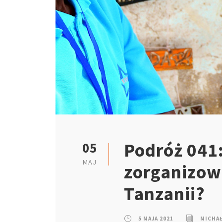
Podróż 041:
05
MAJ
zorganizow
Tanzanii?
5 MAJA 2021
MICHA