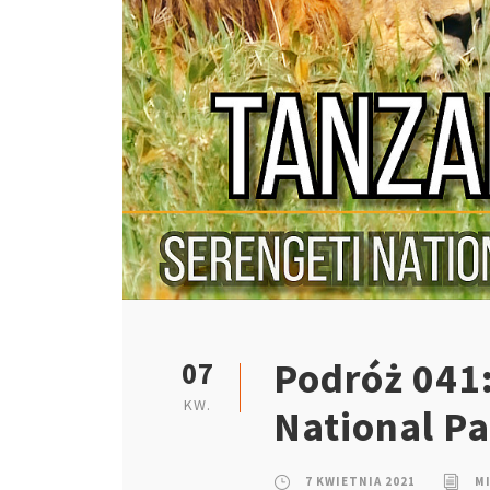
Podróż 041:
07
KW.
National P
7 KWIETNIA 2021
M