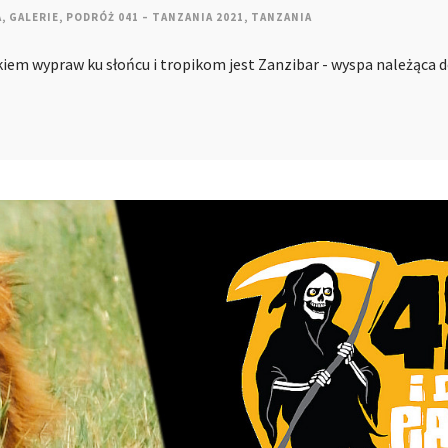
A
,
GALERIE
,
PODRÓŻ 041 – TANZANIA 2021
,
TANZANIA
em wypraw ku słońcu i tropikom jest Zanzibar - wyspa należąca d