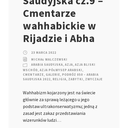
Saudyjska cz.9 –
Cmentarze
wahhabickie w
Rijadzie i Abha
23 MARCA 2022
MICHAŁ WALCZEWSKI
ARABIA SAUDYJSKA
,
AZJA
,
AZJA BLISKI
WSCHÓD
,
AZJA PÓŁWYSEP ARABSKI
,
CMENTARZE
,
GALERIE
,
PODRÓŻ 050 – ARABIA
SAUDYJSKA 2022
,
RELIGIA
,
ZABYTKI
,
ZWYCZAJE
Wahhabizm kojarzony jest na świecie
głównie za sprawą leżącego u jego
podstaw ultrakonserwatyzmu; jedną z
zasad jest zakaz przedstawiania
wizerunków ludzi…