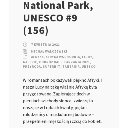
National Park,
UNESCO #9
(156)
7 KWIETNIA 2021
MICHAŁ WALCZEWSKI
AFRYKA
,
AFRYKA WSCHODNIA
,
FILMY
,
GALERIE
,
PODRÓŻ 041 – TANZANIA 2021
,
PRZYRODA
,
SUPERHIT
,
TANZANIA
,
UNESCO
W romansach pokazywali piękno Afryki. I
nasza Lucy na taką właśnie Afrykę była
przygotowana. Zapierające dech w
piersiach wschody słońca, zwierzęta
noszące w trąbach kwiaty, piękni
młodzieńcy o muskularnej budowie –
przepełnieni męskością i czcią do kobiet.