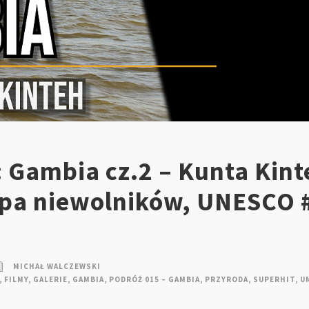
 Gambia cz.2 – Kunta Kint
spa niewolników, UNESCO 
MICHAŁ WALCZEWSKI
,
FILMY
,
GALERIE
,
GAMBIA
,
PODRÓŻ 015 – GAMBIA
,
PRZYRODA
,
SUPERHIT
,
U