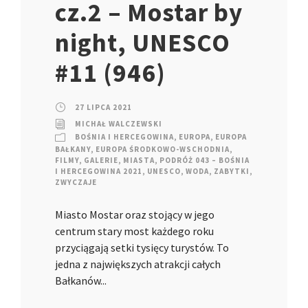
cz.2 – Mostar by
night, UNESCO
#11 (946)
27 LIPCA 2021
MICHAŁ WALCZEWSKI
BOŚNIA I HERCEGOWINA
,
EUROPA
,
EUROPA
BAŁKANY
,
EUROPA ŚRODKOWO-WSCHODNIA
,
FILMY
,
GALERIE
,
MIASTA
,
PODRÓŻ 043 – BOŚNIA
I HERCEGOWINA 2021
,
UNESCO
,
WODA
,
ZABYTKI
,
ZWYCZAJE
Miasto Mostar oraz stojący w jego
centrum stary most każdego roku
przyciągają setki tysięcy turystów. To
jedna z największych atrakcji całych
Bałkanów...