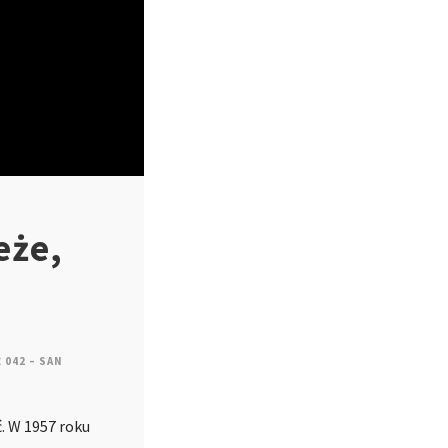
eże,
 042 – SAN
. W 1957 roku