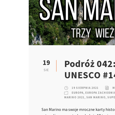
Podróż 042:
19
SIE
UNESCO #14
19 SIERPNIA 2021
M
EUROPA
,
EUROPA ZACHODNI
MARINO 2021
,
SAN MARINO
,
SUP
San Marino ma swoje mroczne karty histor