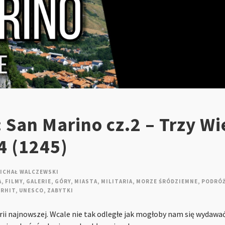
 San Marino cz.2 – Trzy Wi
 (1245)
ICHAŁ WALCZEWSKI
A
,
FILMY
,
GALERIE
,
GÓRY
,
MIASTA
,
MILITARIA
,
MORZE ŚRÓDZIEMNE
,
PODRÓŻ
ERHIT
,
UNESCO
,
ZABYTKI
ii najnowszej. Wcale nie tak odległe jak mogłoby nam się wydawać