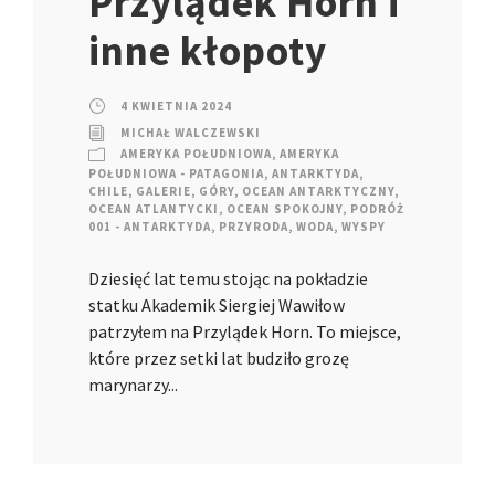
Przylądek Horn i
inne kłopoty
4 KWIETNIA 2024
MICHAŁ WALCZEWSKI
AMERYKA POŁUDNIOWA
,
AMERYKA
POŁUDNIOWA - PATAGONIA
,
ANTARKTYDA
,
CHILE
,
GALERIE
,
GÓRY
,
OCEAN ANTARKTYCZNY
,
OCEAN ATLANTYCKI
,
OCEAN SPOKOJNY
,
PODRÓŻ
001 - ANTARKTYDA
,
PRZYRODA
,
WODA
,
WYSPY
Dziesięć lat temu stojąc na pokładzie
statku Akademik Siergiej Wawiłow
patrzyłem na Przylądek Horn. To miejsce,
które przez setki lat budziło grozę
marynarzy...