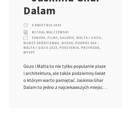
Dalam
5 KWIETNIA 2025
MICHAŁ WALCZEWSKI
EUROPA
,
FILMY
,
GALERIE
,
MALTA I GOZO
,
MORZE ŚRÓDZIEMNE
,
MUZEA
,
PODRÓŻ 064 –
MALTA I GOZO 2023
,
PODZIEMIA
,
PRZYRODA
,
WYSPY
Gozo i Malta to nie tylko popularne plaże
i architektura, ale także podziemny świat
o którym warto pamiętać. Jaskinia Ghar
Dalam to jedno z najciekawszych miejsc…