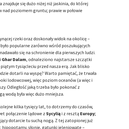
znajduje się dużo niżej niż jaskinia, do której
ów nad poziomem gruntu; prawie w połowie
łynącej rzeki oraz doskonały widok na okolicę –
e było popularne zarówno wśród poszukujących
e nadawało się na schronienie dla pierwszych ludzi.
i
Ghar Dalam
, odnaleziono najstarsze szczątki
 piątym tysiącleciu przed nasza erą. Jak blisko
ludzie dotarli na wyspę? Warto pamiętać, że trwała
oki lodowcowej, więc poziom oceanów (a więc i
ższy. Odległość jaką trzeba było pokonać z
gą wodą była więc dużo mniejsza.
kolejne kilka tysięcy lat, to dotrzemy do czasów,
et połączenie lądowe z
Sycylią
i z resztą
Europy
;
cy dotarcie tu suchą nogą. Z tej zatopionej już
a: hipopotamy, słonie, gatunki jeleniowate –