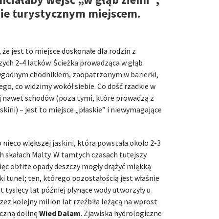
nie turystycznym miejscem.
 że jest to miejsce doskonałe dla rodzin z
zych 2-4 latków. Ścieżka prowadząca w głąb
 wygodnym chodnikiem, zaopatrzonym w barierki,
tego, co widzimy wokół siebie. Co dość rzadkie w
aj nawet schodów (poza tymi, które prowadzą z
skini) – jest to miejsce „płaskie” i niewymagające
nieco większej jaskini, która powstała około 2-3
 skałach Malty. W tamtych czasach tutejszy
więc obfite opady deszczy mogły drążyć miękką
oki tunel; ten, którego pozostałością jest właśnie
et tysięcy lat później płynące wody utworzyły u
przez kolejny milion lat rzeźbiła leżącą na wprost
oczną dolinę
Wied Dalam
. Zjawiska hydrologiczne