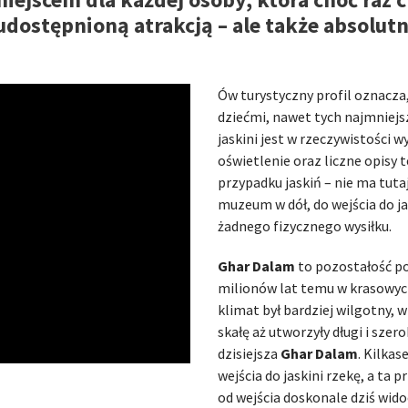
udostępnioną atrakcją – ale także absolut
Ów turystyczny profil oznacza,
dziećmi, nawet tych najmniejs
jaskini jest w rzeczywistości
oświetlenie oraz liczne opisy 
przypadku jaskiń – nie ma tut
muzeum w dół, do wejścia do ja
żadnego fizycznego wysiłku.
Ghar Dalam
to pozostałość po 
milionów lat temu w krasowych
klimat był bardziej wilgotny, 
skałę aż utworzyły długi i szer
dzisiejsza
Ghar Dalam
. Kilkas
wejścia do jaskini rzekę, a ta 
od wejścia doskonale dziś wid