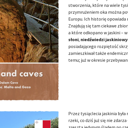
stworzenia, które na wiele tys
przymrużeniem oka można powi
Europu. Ich historię opowiad
Znajdują się tam ciekawe zbiory
a które odkopano w jaskini – 
słoni
,
niedźwiedzi jaskiniowy
posiadającego rozpiętość skrz
zamieszkiwał także endemiczny 
temu; już w okresie przebywani
Przez tysiąclecia jaskinia była
rzeki, co dziś już się nie zdar
zresztą jedynym śladem po rzec