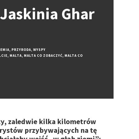
 Jaskinia Ghar
IEMIA
,
PRZYRODA
,
WYSPY
LCIE
,
MALTA
,
MALTA CO ZOBACZYĆ
,
MALTA CO
ty, zaledwie kilka kilometrów
urystów przybywających na tę
chciałaby wejść „w głąb ziemi”;