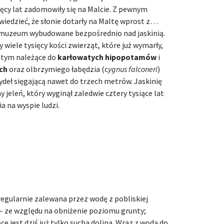
ięcy lat zadomowiły się na Malcie. Z pewnym
edzieć, że słonie dotarły na Maltę wprost z…
a muzeum wybudowane bezpośrednio nad jaskinią.
 wiele tysięcy kości zwierząt, które już wymarły,
w tym należące do
karłowatych hipopotamów
i
ch
oraz olbrzymiego łabędzia (c
ygnus falconeri
)
ydeł sięgającą nawet do trzech metrów. Jaskinię
jeleń, który wyginął zaledwie cztery tysiące lat
a na wyspie ludzi.
 regularnie zalewana przez wodę z pobliskiej
za – ze względu na obniżenie poziomu grunty;
e jest dziś już tylko sucha dolina. Wraz z wodą do