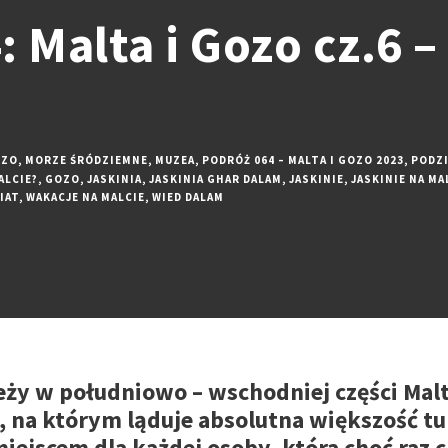
 Malta i Gozo cz.6 –
OZO
,
MORZE ŚRÓDZIEMNE
,
MUZEA
,
PODRÓŻ 064 – MALTA I GOZO 2023
,
PODZ
ALCIE?
,
GOZO
,
JASKINIA
,
JASKINIA GHAR DALAM
,
JASKINIE
,
JASKINIE NA MA
IAT
,
WAKACJE NA MALCIE
,
WIED DALAM
eży w południowo – wschodniej części Mal
 na którym ląduje absolutna większość t
iejscem dla każdej osoby, która choć raz 