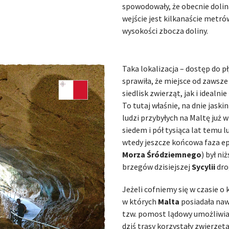
spowodowały, że obecnie dolina 
wejście jest kilkanaście metr
wysokości zbocza doliny.
Taka lokalizacja – dostęp do p
sprawiła, że miejsce od zawsz
siedlisk zwierząt, jak i idealni
To tutaj właśnie, na dnie jaskin
ludzi przybyłych na Maltę już w
siedem i pół tysiąca lat temu 
wtedy jeszcze końcowa faza ep
Morza Śródziemnego
) był ni
brzegów dzisiejszej
Sycylii
dro
Jeżeli cofniemy się w czasie o 
w których
Malta
posiadała naw
tzw. pomost lądowy umożliwiają
dziś trasy korzystały zwierzęt