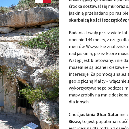
środka dostawał się muł oraz s
jaskinię przebadano po raz pie
skarbnicą kości i szczątków
;
Badania trwały przez wiele lat
obecnie 144 metry, z czego dl
metrów. Wszystkie znalezisk
nad jaskinią, przez które music
Wstęp jest biletowany, i nie da
muzealne są liczne i ciekawe 
interesuje. Za pomocą znalezis
geologiczną Malty – włączni
wykorzystywanego podczas migra
mapy zrobiły na mnie doskonał
dla innych.
Choć
jaskinia Ghar Dalar
nie z
Gozo
, to jest popularna i doś
jest idealna dla rodzin z dzieć