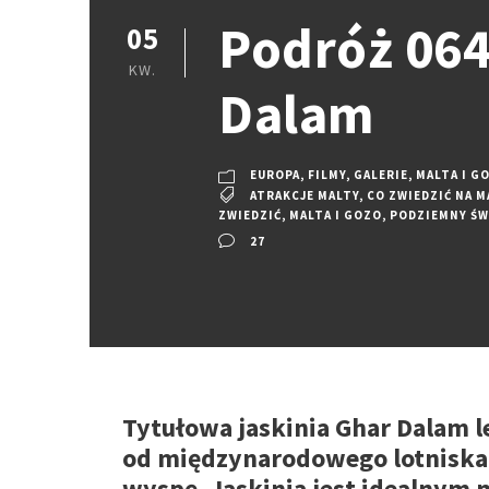
Podróż 064:
05
KW.
Dalam
EUROPA
,
FILMY
,
GALERIE
,
MALTA I G
ATRAKCJE MALTY
,
CO ZWIEDZIĆ NA M
ZWIEDZIĆ
,
MALTA I GOZO
,
PODZIEMNY ŚW
27
Tytułowa jaskinia Ghar Dalam l
od międzynarodowego lotniska,
wyspę. Jaskinia jest idealnym m