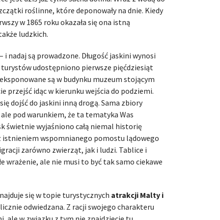
zczątki roślinne, które deponowały na dnie. Kiedy
rwszy w 1865 roku okazała się ona istną
 także ludzkich.
 – i nadaj są prowadzone. Długość jaskini wynosi
a turystów udostępniono pierwsze pięćdziesiąt
a eksponowane są w budynku muzeum stojącym
ie przejść idąc w kierunku wejścia do podziemi.
 się dojść do jaskini inną drogą. Sama zbiory
– ale pod warunkiem, że ta tematyka Was
k świetnie wyjaśniono całą niemal historię
e z istnieniem wspomnianego pomostu lądowego
cji zarówno zwierząt, jak i ludzi. Tablice i
e wrażenie, ale nie musi to być tak samo ciekawe
najduje się w topie turystycznych
atrakcji Malty i
ć licznie odwiedzana. Z racji swojego charakteru
mi, ale w związku z tym nie znajdziecie tu