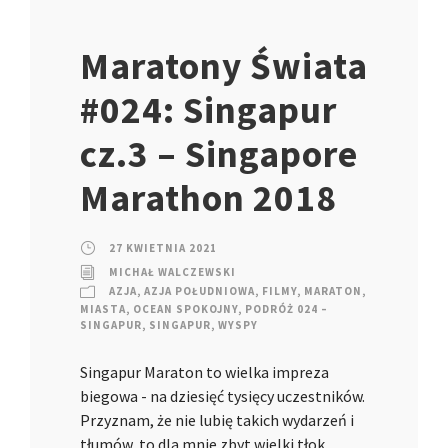
Maratony Świata
#024: Singapur
cz.3 – Singapore
Marathon 2018
27 KWIETNIA 2021
MICHAŁ WALCZEWSKI
AZJA
,
AZJA POŁUDNIOWA
,
FILMY
,
MARATON
,
MIASTA
,
OCEAN SPOKOJNY
,
PODRÓŻ 024 –
SINGAPUR
,
SINGAPUR
,
WYSPY
Singapur Maraton to wielka impreza
biegowa - na dziesięć tysięcy uczestników.
Przyznam, że nie lubię takich wydarzeń i
tłumów, to dla mnie zbyt wielki tłok…