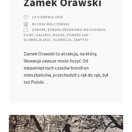
Zamek Orawski
10 SIERPNIA 2023
MICHAŁ WALCZEWSKI
EUROPA
,
EUROPA ŚRODKOWO-WSCHODNIA
,
FILMY
,
GALERIE
,
MUZEA
,
PODRÓŻ 046 –
SŁOWACJA 2021
,
SŁOWACJA
,
ZABYTKI
Zamek Orawski to atrakcja, na którą
Słowacja zawsze może liczyć. Od
niepamiętnych czasów bronił on
mieszkańców, przechodził z rąk do rąk, był
też Polski…