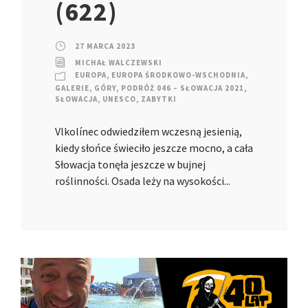
(622)
27 MARCA 2023
MICHAŁ WALCZEWSKI
EUROPA
,
EUROPA ŚRODKOWO-WSCHODNIA
,
GALERIE
,
GÓRY
,
PODRÓŻ 046 – SŁOWACJA 2021
,
SŁOWACJA
,
UNESCO
,
ZABYTKI
Vlkolínec odwiedziłem wczesną jesienią,
kiedy słońce świeciło jeszcze mocno, a cała
Słowacja tonęła jeszcze w bujnej
roślinności. Osada leży na wysokości...