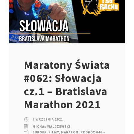
Maratony Świata
#062: Słowacja
cz.1 – Bratislava
Marathon 2021
7 WRZEŚNIA 2021
MICHAŁ WALCZEWSKI
EUROPA
,
FILMY
,
MARATON
,
PODRÓŻ 046 –