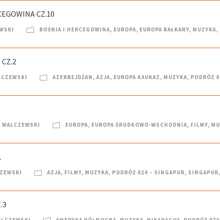
CEGOWINA CZ.10
WSKI
BOŚNIA I HERCEGOWINA
,
EUROPA
,
EUROPA BAŁKANY
,
MUZYKA
,
 CZ.2
LCZEWSKI
AZERBEJDŻAN
,
AZJA
,
EUROPA KAUKAZ
,
MUZYKA
,
PODRÓŻ 0
 WALCZEWSKI
EUROPA
,
EUROPA ŚRODKOWO-WSCHODNIA
,
FILMY
,
MU
1
CZEWSKI
AZJA
,
FILMY
,
MUZYKA
,
PODRÓŻ 024 – SINGAPUR
,
SINGAPUR
.3