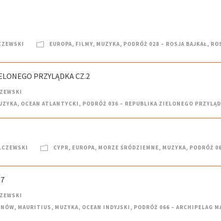
CZEWSKI
EUROPA
,
FILMY
,
MUZYKA
,
PODRÓŻ 028 – ROSJA BAJKAŁ
,
RO
IELONEGO PRZYLĄDKA CZ.2
CZEWSKI
UZYKA
,
OCEAN ATLANTYCKI
,
PODRÓŻ 036 – REPUBLIKA ZIELONEGO PRZYLĄ
LCZEWSKI
CYPR
,
EUROPA
,
MORZE ŚRÓDZIEMNE
,
MUZYKA
,
PODRÓŻ 06
.7
CZEWSKI
ENÓW
,
MAURITIUS
,
MUZYKA
,
OCEAN INDYJSKI
,
PODRÓŻ 066 – ARCHIPELAG 