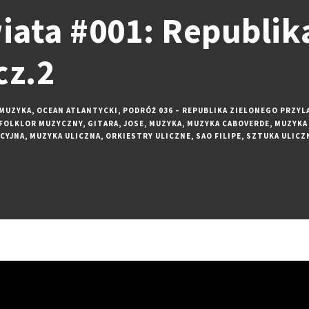
ata #001: Republik
cz.2
MUZYKA
,
OCEAN ATLANTYCKI
,
PODRÓŻ 036 – REPUBLIKA ZIELONEGO PRZYL
FOLKLOR MUZYCZNY
,
GITARA
,
JOSE
,
MUZYKA
,
MUZYKA CABOVERDE
,
MUZYKA
CYJNA
,
MUZYKA ULICZNA
,
ORKIESTRY ULICZNE
,
SAO FILIPE
,
SZTUKA ULICZ