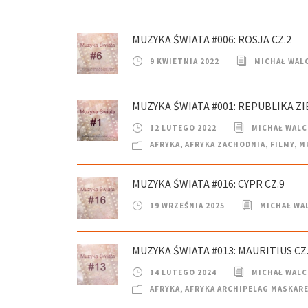
MUZYKA ŚWIATA #006: ROSJA CZ.2
9 KWIETNIA 2022
MICHAŁ WAL
MUZYKA ŚWIATA #001: REPUBLIKA Z
12 LUTEGO 2022
MICHAŁ WAL
AFRYKA
,
AFRYKA ZACHODNIA
,
FILMY
,
M
MUZYKA ŚWIATA #016: CYPR CZ.9
19 WRZEŚNIA 2025
MICHAŁ WA
MUZYKA ŚWIATA #013: MAURITIUS CZ
14 LUTEGO 2024
MICHAŁ WAL
AFRYKA
,
AFRYKA ARCHIPELAG MASKAR