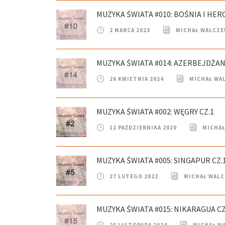
MUZYKA ŚWIATA #010: BOŚNIA I HER
2 MARCA 2023
MICHAŁ WALCZE
MUZYKA ŚWIATA #014: AZERBEJDŻAN
26 KWIETNIA 2024
MICHAŁ WA
MUZYKA ŚWIATA #002: WĘGRY CZ.1
12 PAŹDZIERNIKA 2020
MICHAŁ
MUZYKA ŚWIATA #005: SINGAPUR CZ.
27 LUTEGO 2022
MICHAŁ WAL
MUZYKA ŚWIATA #015: NIKARAGUA CZ