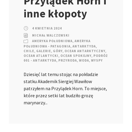
Przylądek Horn i
inne kłopoty
4 KWIETNIA 2024
MICHAŁ WALCZEWSKI
AMERYKA POŁUDNIOWA
,
AMERYKA
POŁUDNIOWA - PATAGONIA
,
ANTARKTYDA
,
CHILE
,
GALERIE
,
GÓRY
,
OCEAN ANTARKTYCZNY
,
OCEAN ATLANTYCKI
,
OCEAN SPOKOJNY
,
PODRÓŻ
001 - ANTARKTYDA
,
PRZYRODA
,
WODA
,
WYSPY
Dziesięć lat temu stojąc na pokładzie
statku Akademik Siergiej Wawiłow
patrzyłem na Przylądek Horn. To miejsce,
które przez setki lat budziło grozę
marynarzy...