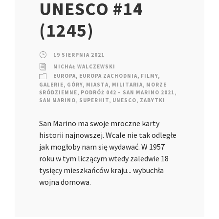
UNESCO #14
(1245)
19 SIERPNIA 2021
MICHAŁ WALCZEWSKI
EUROPA
,
EUROPA ZACHODNIA
,
FILMY
,
GALERIE
,
GÓRY
,
MIASTA
,
MILITARIA
,
MORZE
ŚRÓDZIEMNE
,
PODRÓŻ 042 – SAN MARINO 2021
,
SAN MARINO
,
SUPERHIT
,
UNESCO
,
ZABYTKI
San Marino ma swoje mroczne karty
historii najnowszej. Wcale nie tak odległe
jak mogłoby nam się wydawać. W 1957
roku w tym liczącym wtedy zaledwie 18
tysięcy mieszkańców kraju... wybuchła
wojna domowa.