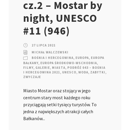
cz.2 – Mostar by
night, UNESCO
#11 (946)
27 LIPCA 2021
MICHAŁ WALCZEWSKI
BOŚNIA I HERCEGOWINA
,
EUROPA
,
EUROPA
BAŁKANY
,
EUROPA ŚRODKOWO-WSCHODNIA
,
FILMY
,
GALERIE
,
MIASTA
,
PODRÓŻ 043 – BOŚNIA
I HERCEGOWINA 2021
,
UNESCO
,
WODA
,
ZABYTKI
,
ZWYCZAJE
Miasto Mostar oraz stojący w jego
centrum stary most każdego roku
przyciągają setki tysięcy turystów. To
jedna z największych atrakcji całych
Bałkanów...