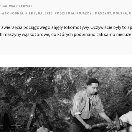
CHAŁ WALCZEWSKI
O-WSCHODNIA
,
FILMY
,
GALERIE
,
PODZIEMIA
,
POJAZDY I MASZYNY
,
POLSKA
,
U
lę zwierzęcia pociągowego zajęły lokomotywy. Oczywiście były to sp
ach maszyny wąskotorowe, do których podpinano tak samo nieduż