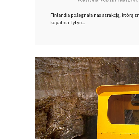
PODZIEMIA
,
POJAZDY I MASZYNY
,
Finlandia pożegnała nas atrakcją, którą 
kopalnia Tytyri...