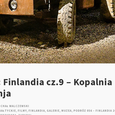
 Finlandia cz.9 – Kopalnia
hja
ICHAŁ WALCZEWSKI
BAŁTYCKIE
,
FILMY
,
FINLANDIA
,
GALERIE
,
MUZEA
,
PODRÓŻ 056 – FINLANDIA 2