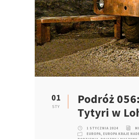
Podróż 056:
01
STY
Tytyri w Lo
1 STYCZNIA 2024
M
EUROPA
,
EUROPA KRAJE NAD