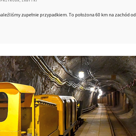
PRZYRODA
,
ZABYTKI
znaleźliśmy zupełnie przypadkiem. To położona 60 km na zachód od