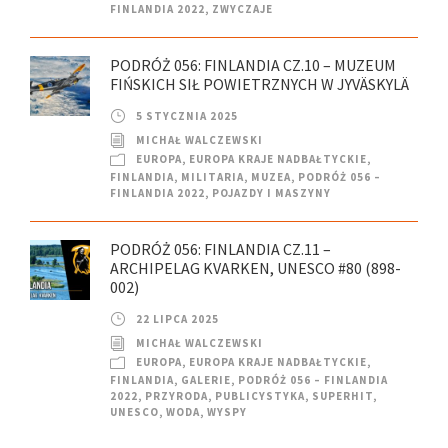
FINLANDIA 2022
,
ZWYCZAJE
PODRÓŻ 056: FINLANDIA CZ.10 – MUZEUM
FIŃSKICH SIŁ POWIETRZNYCH W JYVÄSKYLÄ
5 STYCZNIA 2025
MICHAŁ WALCZEWSKI
EUROPA
,
EUROPA KRAJE NADBAŁTYCKIE
,
FINLANDIA
,
MILITARIA
,
MUZEA
,
PODRÓŻ 056 –
FINLANDIA 2022
,
POJAZDY I MASZYNY
PODRÓŻ 056: FINLANDIA CZ.11 –
ARCHIPELAG KVARKEN, UNESCO #80 (898-
002)
22 LIPCA 2025
MICHAŁ WALCZEWSKI
EUROPA
,
EUROPA KRAJE NADBAŁTYCKIE
,
FINLANDIA
,
GALERIE
,
PODRÓŻ 056 – FINLANDIA
2022
,
PRZYRODA
,
PUBLICYSTYKA
,
SUPERHIT
,
UNESCO
,
WODA
,
WYSPY