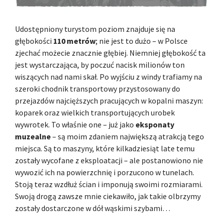
Udostępniony turystom poziom znajduje się na
głębokości
110 metrów
; nie jest to dużo – w Polsce
zjechać możecie znacznie głębiej. Niemniej głębokość ta
jest wystarczająca, by poczuć nacisk milionów ton
wiszących nad nami skał. Po wyjściu z windy trafiamy na
szeroki chodnik transportowy przystosowany do
przejazdów najcięższych pracujących w kopalni maszyn:
koparek oraz wielkich transportujących urobek
wywrotek. To właśnie one – już jako
eksponaty
muzealne
– są moim zdaniem największą atrakcją tego
miejsca. Są to maszyny, które kilkadziesiąt late temu
zostały wycofane z eksploatacji – ale postanowiono nie
wywozić ich na powierzchnię i porzucono w tunelach.
Stoją teraz wzdłuż ścian i imponują swoimi rozmiarami.
Swoją drogą zawsze mnie ciekawiło, jak takie olbrzymy
zostały dostarczone w dół wąskimi szybami…