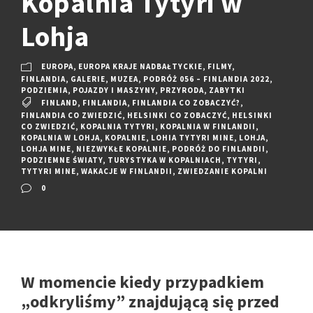
Kopalnia Tytyri w
Lohja
EUROPA
,
EUROPA KRAJE NADBAŁTYCKIE
,
FILMY
,
FINLANDIA
,
GALERIE
,
MUZEA
,
PODRÓŻ 056 – FINLANDIA 2022
,
PODZIEMIA
,
POJAZDY I MASZYNY
,
PRZYRODA
,
ZABYTKI
FINLAND
,
FINLANDIA
,
FINLANDIA CO ZOBACZYĆ?
,
FINLANDIA CO ZWIEDZIĆ
,
HELSINKI CO ZOBACZYĆ
,
HELSINKI
CO ZWIEDZIĆ
,
KOPALNIA TYTYRI
,
KOPALNIA W FINLANDII
,
KOPALNIA W LOHJA
,
KOPALNIE
,
LOHIA TYTYRI MINE
,
LOHJA
,
LOHJA MINE
,
NIEZWYKŁE KOPALNIE
,
PODRÓŻ DO FINLANDII
,
PODZIEMNE ŚWIATY
,
TURYSTYKA W KOPALNIACH
,
TYTYRI
,
TYTYRI MINE
,
WAKACJE W FINLANDII
,
ZWIEDZANIE KOPALNI
0
W momencie kiedy przypadkiem
„odkryliśmy” znajdującą się przed