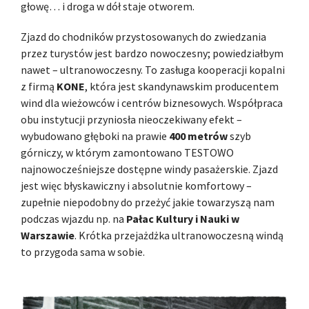
głowę… i droga w dół staje otworem.
Zjazd do chodników przystosowanych do zwiedzania
przez turystów jest bardzo nowoczesny; powiedziałbym
nawet – ultranowoczesny. To zasługa kooperacji kopalni
z firmą
KONE
, która jest skandynawskim producentem
wind dla wieżowców i centrów biznesowych. Współpraca
obu instytucji przyniosła nieoczekiwany efekt –
wybudowano głęboki na prawie
400 metrów
szyb
górniczy, w którym zamontowano TESTOWO
najnowocześniejsze dostępne windy pasażerskie. Zjazd
jest więc błyskawiczny i absolutnie komfortowy –
zupełnie niepodobny do przeżyć jakie towarzyszą nam
podczas wjazdu np. na
Pałac Kultury i Nauki w
Warszawie
. Krótka przejażdżka ultranowoczesną windą
to przygoda sama w sobie.