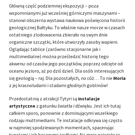
Główną część podziemnej ekspozycji – poza
wspomnianymi już wcześniej górniczymi maszynami –
stanowi obszerna wystawa naukowa poświęcona historii
geologicznej Bałtyku. To właśnie nasze morze w czasach
ostatniego zlodowacenia zbierało na swym dnie
organiczne szczątki, które utworzyły zasoby wapieni.
Oglądając tablice (zarówno stacjonarne jak i
multimedialne) można prześledzić historię tego
akwenu: od czasów jego początków, poprzez odcięte od
oceanu jezioro, aż po dziś dzień. Dla osób interesujących
się geologią – raj. Dla pozostałych, no cóż… To nie
Moria
z jej krasnoludami i stadami głodnych goblinów!
Przedostatnią z atrakcji Tytyri są
instalacje
artystyczne
z gatunku światła i dźwięku. Jest ich tutaj
całkiem sporo, ponownie z dominującymi wszelkiego
rodzaju multimediami. Te instalacje odkrywa się często
w najmniej spodziewanych momentach, spacerując
tunelami i ich bocznymi zaułkami. Na mnie największe