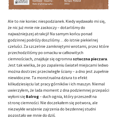
Ale to nie koniec niespodzianek. Kiedy wydawało mi się,
że nic już mnie nie zaskoczy – dotarliśmy do
najważniejszej atrakcji! Na samym końcu ponad
godzinnej podróży doszliśmy… do istnie piekielnej
czeluści. Za szczelnie zamkniętymi wrotami, przez które
przechodziliśmy po omacku w całkowitych
ciemnościach, znajduje się ogromna
sztuczna pieczara
.
Jest tak wielka, że po zapaleniu świateł miejscami ledwo
można dostrzec przeciwległe ściany – a dno jest zupełnie
niewidoczne. Ta monstrualna dziura to efekt
kilkudziesięciu lat pracy górników i ich maszyn. Niemal
uwierzyłem, że lada moment z dna podziemnej przepaści
wyłoni się
Balrog
– duch ognia, który przeszedł na
stronę ciemności. Nie doczekałem się potwora, ale
niezwykłe wrażenie zajrzenia do bezdennej studni
pozostało we mnie do dziś.