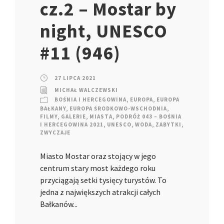
cz.2 – Mostar by
night, UNESCO
#11 (946)
27 LIPCA 2021
MICHAŁ WALCZEWSKI
BOŚNIA I HERCEGOWINA
,
EUROPA
,
EUROPA
BAŁKANY
,
EUROPA ŚRODKOWO-WSCHODNIA
,
FILMY
,
GALERIE
,
MIASTA
,
PODRÓŻ 043 – BOŚNIA
I HERCEGOWINA 2021
,
UNESCO
,
WODA
,
ZABYTKI
,
ZWYCZAJE
Miasto Mostar oraz stojący w jego
centrum stary most każdego roku
przyciągają setki tysięcy turystów. To
jedna z największych atrakcji całych
Bałkanów...