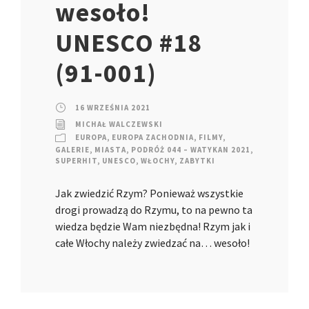
wesoło!
UNESCO #18
(91-001)
16 WRZEŚNIA 2021
MICHAŁ WALCZEWSKI
EUROPA
,
EUROPA ZACHODNIA
,
FILMY
,
GALERIE
,
MIASTA
,
PODRÓŻ 044 – WATYKAN 2021
,
SUPERHIT
,
UNESCO
,
WŁOCHY
,
ZABYTKI
Jak zwiedzić Rzym? Ponieważ wszystkie
drogi prowadzą do Rzymu, to na pewno ta
wiedza będzie Wam niezbędna! Rzym jak i
całe Włochy należy zwiedzać na… wesoło!