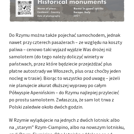
Do Rzymu można także pojechać samochodem, jednak
nawet przy czterech pasażerach – ze względu na koszty
paliwa – cenowo taki wyjazd wyjdzie Was drożej niż
samolotem (do tego należy doliczyć winiety w
państwach, przez które będziecie przejeżdżać plus
płatne autostrady we Włoszech, plus oraz choćby jeden
nocleg w trasie). Biorąc to wszystko pod uwagę – jeżeli
nie planujecie akurat dłuższej wyprawy po całym
Półwyspie Apenińskim – do Rzymu najlepiej przylecieć
po prostu samolotem. Zwłaszcza, że sam lot trwa z
Polski zaledwie około dwóch godzin.
W Rzymie wylądujecie na jednych z dwóch lotnisk: albo
na „starym” Rzym-Ciampino, albo na nowszym lotnisku,