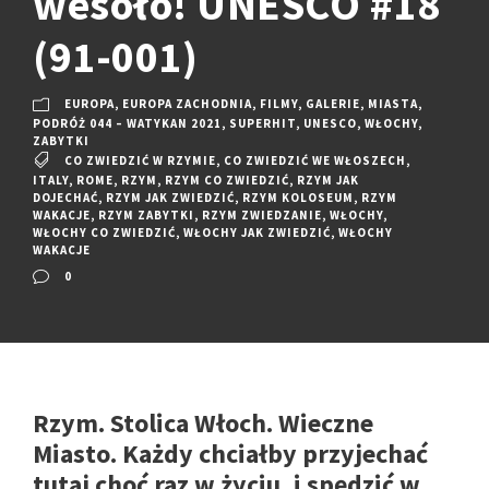
wesoło! UNESCO #18
(91-001)
EUROPA
,
EUROPA ZACHODNIA
,
FILMY
,
GALERIE
,
MIASTA
,
PODRÓŻ 044 – WATYKAN 2021
,
SUPERHIT
,
UNESCO
,
WŁOCHY
,
ZABYTKI
CO ZWIEDZIĆ W RZYMIE
,
CO ZWIEDZIĆ WE WŁOSZECH
,
ITALY
,
ROME
,
RZYM
,
RZYM CO ZWIEDZIĆ
,
RZYM JAK
DOJECHAĆ
,
RZYM JAK ZWIEDZIĆ
,
RZYM KOLOSEUM
,
RZYM
WAKACJE
,
RZYM ZABYTKI
,
RZYM ZWIEDZANIE
,
WŁOCHY
,
WŁOCHY CO ZWIEDZIĆ
,
WŁOCHY JAK ZWIEDZIĆ
,
WŁOCHY
WAKACJE
0
Rzym. Stolica Włoch. Wieczne
Miasto. Każdy chciałby przyjechać
tutaj choć raz w życiu, i spędzić w