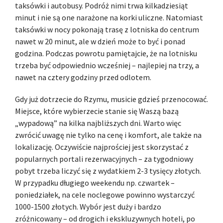
taksówki i autobusy. Podróż nimi trwa kilkadziesiąt
minut i nie są one narażone na korki uliczne. Natomiast
taksówki w nocy pokonają trasę z lotniska do centrum
nawet w 20 minut, ale w dzień może to być i ponad
godzina. Podczas powrotu pamiętajcie, że na lotnisku
trzeba być odpowiednio wcześniej – najlepiej na trzy, a
nawet na cztery godziny przed odlotem.
Gdy już dotrzecie do Rzymu, musicie gdzieś przenocować.
Miejsce, które wybierzecie stanie się Waszą bazą
„wypadową” na kilka najbliższych dni. Warto więc
zwrócić uwagę nie tylko na cenę i komfort, ale także na
lokalizację. Oczywiście najprościej jest skorzystać z
popularnych portali rezerwacyjnych – za tygodniowy
pobyt trzeba liczyć się z wydatkiem 2-3 tysięcy złotych.
W przypadku długiego weekendu np. czwartek –
poniedziałek, na cele noclegowe powinno wystarczyć
1000-1500 złotych. Wybór jest duży i bardzo
zróżnicowany – od drogich i ekskluzywnych hoteli, po