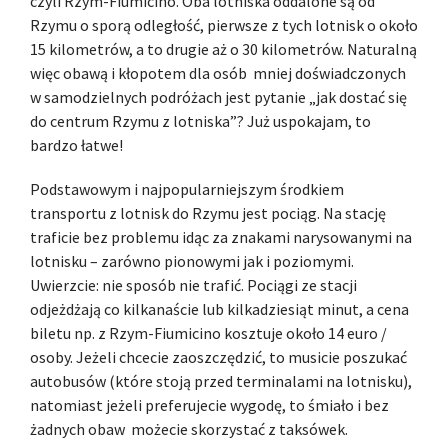
czyli Rzym-Fiumicino. Oba lotniska oddalone są od
Rzymu o sporą odległość, pierwsze z tych lotnisk o około
15 kilometrów, a to drugie aż o 30 kilometrów. Naturalną
więc obawą i kłopotem dla osób mniej doświadczonych
w samodzielnych podróżach jest pytanie „jak dostać się
do centrum Rzymu z lotniska”? Już uspokajam, to
bardzo łatwe!
Podstawowym i najpopularniejszym środkiem
transportu z lotnisk do Rzymu jest pociąg. Na stację
traficie bez problemu idąc za znakami narysowanymi na
lotnisku – zarówno pionowymi jak i poziomymi.
Uwierzcie: nie sposób nie trafić. Pociągi ze stacji
odjeżdżają co kilkanaście lub kilkadziesiąt minut, a cena
biletu np. z Rzym-Fiumicino kosztuje około 14 euro /
osoby. Jeżeli chcecie zaoszczędzić, to musicie poszukać
autobusów (które stoją przed terminalami na lotnisku),
natomiast jeżeli preferujecie wygodę, to śmiało i bez
żadnych obaw możecie skorzystać z taksówek.