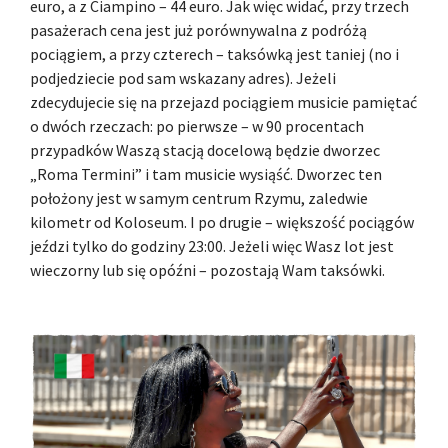
euro, a z Ciampino – 44 euro. Jak więc widać, przy trzech
pasażerach cena jest już porównywalna z podróżą
pociągiem, a przy czterech – taksówką jest taniej (no i
podjedziecie pod sam wskazany adres). Jeżeli
zdecydujecie się na przejazd pociągiem musicie pamiętać
o dwóch rzeczach: po pierwsze – w 90 procentach
przypadków Waszą stacją docelową będzie dworzec
„Roma Termini” i tam musicie wysiąść. Dworzec ten
położony jest w samym centrum Rzymu, zaledwie
kilometr od Koloseum. I po drugie – większość pociągów
jeździ tylko do godziny 23:00. Jeżeli więc Wasz lot jest
wieczorny lub się opóźni – pozostają Wam taksówki.