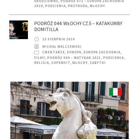
ŚRÓDZIEMNE
,
PODRÓŻ 072 – EUROPA ZACHODNIA
2024
,
PODZIEMIA
,
PRZYRODA
,
WŁOCHY
PODRÓŻ 044: WŁOCHY CZ.5 – KATAKUMBY
DOMITILLA
23 SIERPNIA 2024
MICHAŁ WALCZEWSKI
CMENTARZE
,
EUROPA
,
EUROPA ZACHODNIA
,
FILMY
,
PODRÓŻ 044 – WATYKAN 2021
,
PODZIEMIA
,
RELIGIA
,
SUPERHIT
,
WŁOCHY
,
ZABYTKI