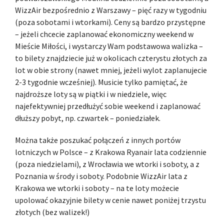
WizzAir bezpośrednio z Warszawy – pięć razy w tygodniu
(poza sobotami i wtorkami). Ceny są bardzo przystępne
– jeżeli chcecie zaplanować ekonomiczny weekend w
Mieście Miłości, i wystarczy Wam podstawowa walizka –
to bilety znajdziecie już w okolicach czterystu złotych za
lot w obie strony (nawet mniej, jeżeli wylot zaplanujecie
2-3 tygodnie wcześniej). Musicie tylko pamiętać, że
najdroższe loty są w piątki i w niedziele, więc
najefektywniej przedłużyć sobie weekend i zaplanować
dłuższy pobyt, np. czwartek – poniedziałek.
Można także poszukać połączeń z innych portów
lotniczych w Polsce – z Krakowa Ryanair lata codziennie
(poza niedzielami), z Wrocławia we wtorki i soboty, a z
Poznania w środy i soboty. Podobnie WizzAir lata z
Krakowa we wtorki i soboty – na te loty możecie
upolować okazyjnie bilety w cenie nawet poniżej trzystu
złotych (bez walizek!)