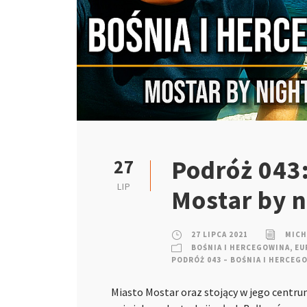
Podróż 043:
27
LIP
Mostar by 
27 LIPCA 2021
MICH
BOŚNIA I HERCEGOWINA
,
EU
PODRÓŻ 043 – BOŚNIA I HERCEG
Miasto Mostar oraz stojący w jego centrum