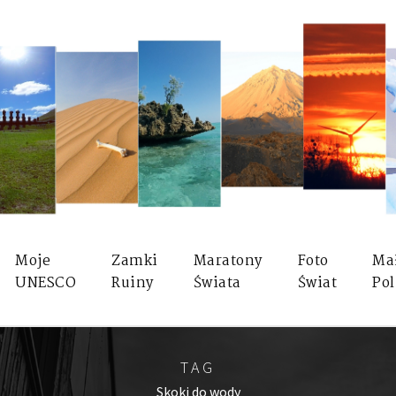
Moje
Zamki
Maratony
Foto
Ma
UNESCO
Ruiny
Świata
Świat
Pol
TAG
Skoki do wody