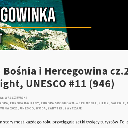
 Bośnia i Hercegowina cz.
night, UNESCO #11 (946)
AŁ WALCZEWSKI
ROPA
,
EUROPA BAŁKANY
,
EUROPA ŚRODKOWO-WSCHODNIA
,
FILMY
,
GALERIE
,
OWINA 2021
,
UNESCO
,
WODA
,
ZABYTKI
,
ZWYCZAJE
 stary most każdego roku przyciągają setki tysięcy turystów. To j