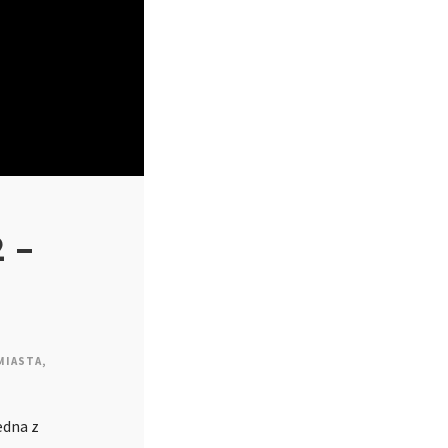
2 –
MIASTA
,
edna z