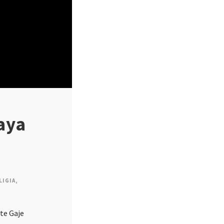
aya
LIGIA
,
te Gaje