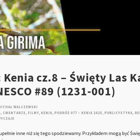
 Kenia cz.8 – Święty Las K
NESCO #89 (1231-001)
MICHAŁ WALCZEWSKI
A
,
CMENTARZE
,
FILMY
,
KENIA
,
PODRÓŻ 077 – KENIA 2025
,
PUBLICYSTYKA
,
RE
WYCZAJE
zupełnie inne niż się tego spodziewamy. Przykładem mogą być Świę