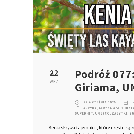
Podróż 077:
22
WRZ
Giriama, U
22 WRZEŚNIA 2025
AFRYKA
,
AFRYKA WSCHODNI
SUPERHIT
,
UNESCO
,
ZABYTKI
,
Z
Kenia skrywa tajemnice, które często są 