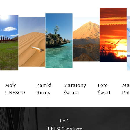
Moje
Zamki
Maratony
Foto
Ma
UNESCO
Ruiny
Świata
Świat
Pol
TAG
UNESCO w Afryce