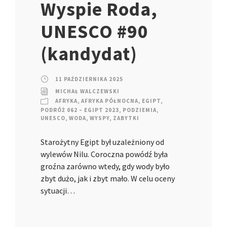
Wyspie Roda,
UNESCO #90
(kandydat)
11 PAŹDZIERNIKA 2025
MICHAŁ WALCZEWSKI
AFRYKA
,
AFRYKA PÓŁNOCNA
,
EGIPT
,
PODRÓŻ 062 – EGIPT 2023
,
PODZIEMIA
,
UNESCO
,
WODA
,
WYSPY
,
ZABYTKI
Starożytny Egipt był uzależniony od
wylewów Nilu. Coroczna powódź była
groźna zarówno wtedy, gdy wody było
zbyt dużo, jak i zbyt mało. W celu oceny
sytuacji…