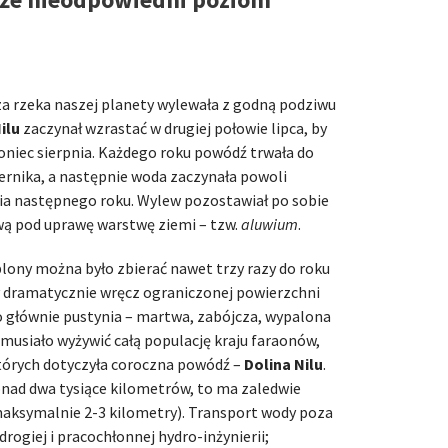
sza rzeka naszej planety wylewała z godną podziwu
ilu
zaczynał wzrastać w drugiej połowie lipca, by
oniec sierpnia. Każdego roku powódź trwała do
ernika, a następnie woda zaczynała powoli
nia następnego roku. Wylew pozostawiał po sobie
ą pod uprawę warstwę ziemi – tzw.
aluwium
.
plony można było zbierać nawet trzy razy do roku
y dramatycznie wręcz ograniczonej powierzchni
 głównie pustynia – martwa, zabójcza, wypalona
musiało wyżywić całą populację kraju faraonów,
 których dotyczyła coroczna powódź –
Dolina Nilu
.
ponad dwa tysiące kilometrów, to ma zaledwie
maksymalnie 2-3 kilometry). Transport wody poza
ogiej i pracochłonnej hydro-inżynierii;