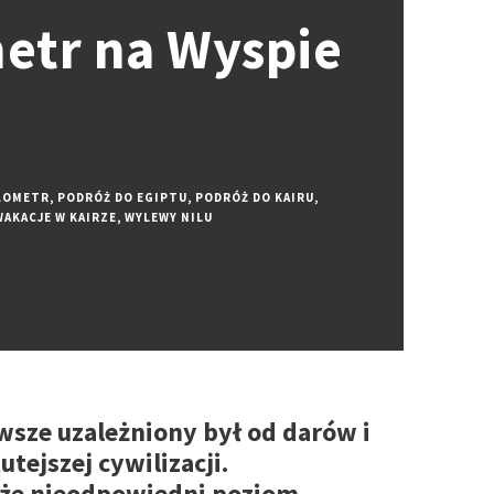
metr na Wyspie
LOMETR
,
PODRÓŻ DO EGIPTU
,
PODRÓŻ DO KAIRU
,
WAKACJE W KAIRZE
,
WYLEWY NILU
awsze uzależniony był od darów i
tejszej cywilizacji.
 że nieodpowiedni poziom