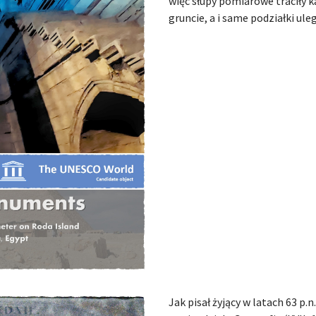
więc słupy pomiarowe traciły k
gruncie, a i same podziałki ul
Jak pisał żyjący w latach 63 p.n