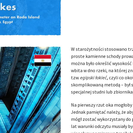
W starożytności stosowano tr
proste kamienne schody prowad
można było określić wysokość 
wbita w dno rzeki, na której z
tzw.
egipski łokieć
, czyli co ok
skomplikowaną metodą – był s
specjalnej studni lub zbiorni
Na pierwszy rzut oka mogłoby 
Jednak pamiętać należy, że ab
mógł zostać wykorzystany do 
lat warunki odczytu musiały 