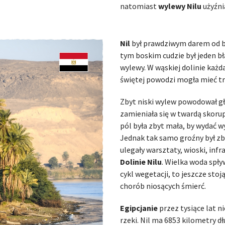
natomiast
wylewy Nilu
użyźni
Nil
był prawdziwym darem od
tym boskim cudzie był jeden bł
wylewy. W wąskiej dolinie każ
świętej powodzi mogła mieć tr
Zbyt niski wylew powodował gł
zamieniała się w twardą skoru
pól była zbyt mała, by wydać w
Jednak tak samo groźny był zby
ulegały warsztaty, wioski, inf
Dolinie Nilu
. Wielka woda spływ
cykl wegetacji, to jeszcze stoj
chorób niosących śmierć.
Egipcjanie
przez tysiące lat ni
rzeki. Nil ma 6853 kilometry dł