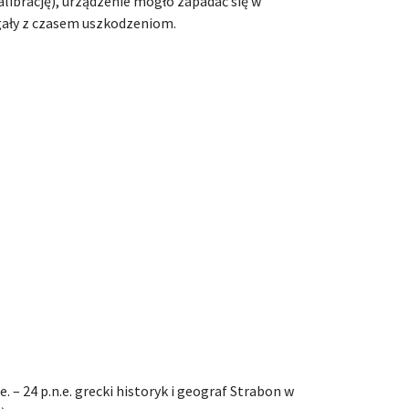
alibrację), urządzenie mogło zapadać się w
egały z czasem uszkodzeniom.
.e. – 24 p.n.e. grecki historyk i geograf Strabon w