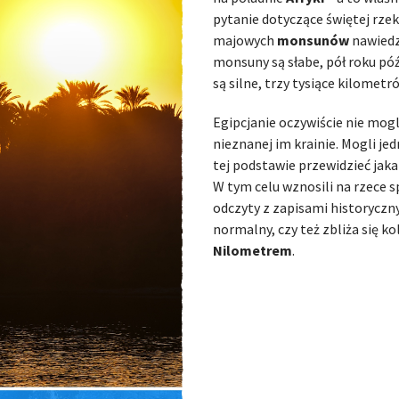
pytanie dotyczące świętej rze
majowych
monsunów
nawiedz
monsuny są słabe, pół roku pó
są silne, trzy tysiące kilometr
Egipcjanie oczywiście nie mogli
nieznanej im krainie. Mogli j
tej podstawie przewidzieć jaka 
W tym celu wznosili na rzece 
odczyty z zapisami historyczny
normalny, czy też zbliża się 
Nilometrem
.