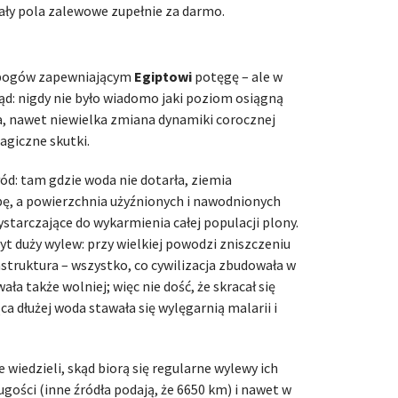
ały pola zalewowe zupełnie za darmo.
 bogów zapewniającym
Egiptowi
potęgę – ale w
ąd: nigdy nie było wiadomo jaki poziom osiągną
da, nawet niewielka zmiana dynamiki corocznej
agiczne skutki.
ód: tam gdzie woda nie dotarła, ziemia
pę, a powierzchnia użyźnionych i nawodnionych
ystarczające do wykarmienia całej populacji plony.
t duży wylew: przy wielkiej powodzi zniszczeniu
rastruktura – wszystko, co cywilizacja zbudowała w
ała także wolniej; więc nie dość, że skracał się
ąca dłużej woda stawała się wylęgarnią malarii i
e wiedzieli, skąd biorą się regularne wylewy ich
ugości (inne źródła podają, że 6650 km) i nawet w