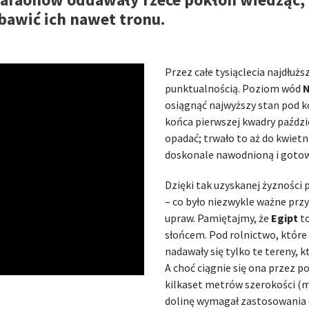
awić ich nawet tronu.
Przez całe tysiąclecia najdłuż
punktualnością. Poziom wód
N
osiągnąć najwyższy stan pod k
końca pierwszej kwadry paździ
opadać; trwało to aż do kwiet
doskonale nawodnioną i gotow
Dzięki tak uzyskanej żyzności 
– co było niezwykle ważne prz
upraw. Pamiętajmy, że
Egipt
to
słońcem. Pod rolnictwo, które 
nadawały się tylko te tereny,
A choć ciągnie się ona przez 
kilkaset metrów szerokości (
dolinę wymagał zastosowania dr