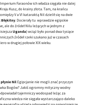
Imperium Faraonów ich władza sięgała nie dalej
i Kraju Kusz, do krainy złota. Tam, na krańcu
iędzy V a VI kataraktą Nil dzielił się na dwie
l Błękitny
. Docierały tu wprawdzie egipskie
, ale do źródeł Nilu leżących w jednym z
isiejsza
Uganda
) wciąż było ponad dwa tysiące
mniczych źródeł rzeki szukano już w czasach
iero w drugiej połowie XIX wieku.
 płynie Nil
Egipcjanie nie mogli znać przyczyn
rawka Bogów? Jakiś ogromny mityczny wodny
dpowiadał tajemniczy wodospad leżąc za
ficzna wiedza nie sięgała wystarczająco daleko
ie geografia udziela odpowiedzi na najważniejsze