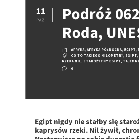
Podróż 062
11
PAŹ
Roda, UNE
AFRYKA
,
AFRYKA PÓŁNOCNA
,
EGIPT
,
CO TO TAKIEGO NILOMETR?
,
EGIPT
,
RZEKA NIL
,
STAROŻYTNY EGIPT
,
TAJEMNI
0
Egipt nigdy nie stałby się star
kaprysów rzeki. Nil żywił, chro
Następujące po sobie dynastie