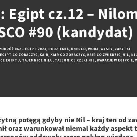
: Egipt cz.12 – Nilo
SCO #90 (kandydat)
PODRÓŻ 062 – EGIPT 2023
,
PODZIEMIA
,
UNESCO
,
WODA
,
WYSPY
,
ZABYTKI
EGIPT CO ZOBACZYĆ
,
KAIR
,
KAIR CO ZOBACZYĆ
,
KAIR CO ZWIEDZIĆ
,
NIL
,
NI
CE EGIPTU
,
TAJEMNICE NILU
,
TAJEMNICE RZEKI NIL
,
WAKACJE W EGIPCIE
,
ożytną potęgą gdyby nie Nil – kraj ten od z
nił oraz warunkował niemal każdy aspekt tu
 faraonów oddawały rzece pokłon wiedząc,