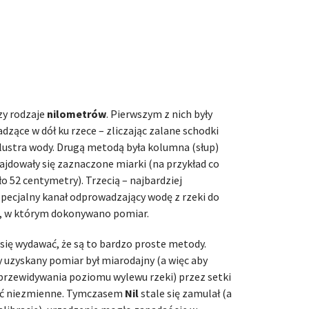
zy rodzaje
nilometrów
. Pierwszym z nich były
zące w dół ku rzece – zliczając zalane schodki
lustra wody. Drugą metodą była kolumna (słup)
najdowały się zaznaczone miarki (na przykład co
oło 52 centymetry). Trzecią – najbardziej
pecjalny kanał odprowadzający wodę z rzeki do
ka, w którym dokonywano pomiar.
się wydawać, że są to bardzo proste metody.
y uzyskany pomiar był miarodajny (a więc aby
przewidywania poziomu wylewu rzeki) przez setki
być niezmienne. Tymczasem
Nil
stale się zamulał (a