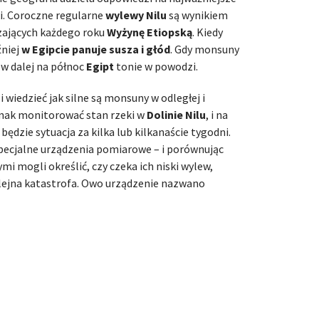
ki. Coroczne regularne
wylewy Nilu
są wynikiem
ających każdego roku
Wyżynę Etiopską
. Kiedy
źniej
w Egipcie panuje susza i głód
. Gdy monsuny
ów dalej na północ
Egipt
tonie w powodzi.
 wiedzieć jak silne są monsuny w odległej i
ednak monitorować stan rzeki w
Dolinie Nilu
, i na
będzie sytuacja za kilka lub kilkanaście tygodni.
specjalne urządzenia pomiarowe – i porównując
mi mogli określić, czy czeka ich niski wylew,
kolejna katastrofa. Owo urządzenie nazwano