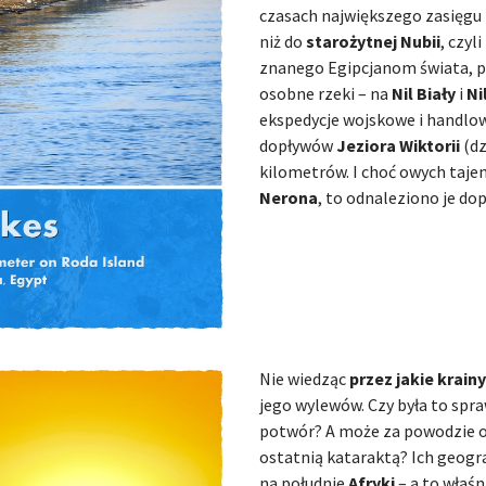
czasach największego zasięgu 
niż do
starożytnej Nubii
, czyl
znanego Egipcjanom świata, pom
osobne rzeki – na
Nil Biały
i
Ni
ekspedycje wojskowe i handlowe
dopływów
Jeziora Wiktorii
(dz
kilometrów. I choć owych taje
Nerona
, to odnaleziono je dop
Nie wiedząc
przez jakie krainy
jego wylewów. Czy była to sp
potwór? A może za powodzie o
ostatnią kataraktą? Ich geogra
na południe
Afryki
– a to właśn