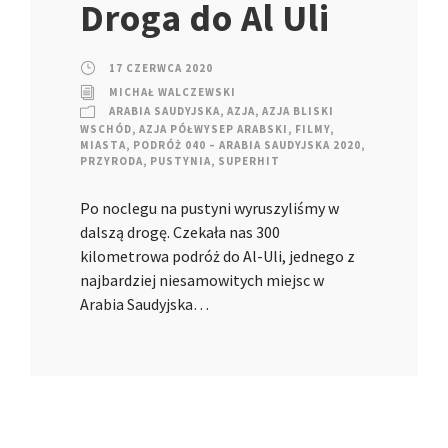
Droga do Al Uli
17 CZERWCA 2020
MICHAŁ WALCZEWSKI
ARABIA SAUDYJSKA
,
AZJA
,
AZJA BLISKI
WSCHÓD
,
AZJA PÓŁWYSEP ARABSKI
,
FILMY
,
MIASTA
,
PODRÓŻ 040 – ARABIA SAUDYJSKA 2020
,
PRZYRODA
,
PUSTYNIA
,
SUPERHIT
Po noclegu na pustyni wyruszyliśmy w
dalszą drogę. Czekała nas 300
kilometrowa podróż do Al-Uli, jednego z
najbardziej niesamowitych miejsc w
Arabia Saudyjska…