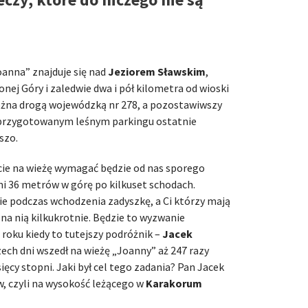
anna” znajduje się nad
Jeziorem Sławskim
,
onej Góry i zaledwie dwa i pół kilometra od wioski
można drogą wojewódzką nr 278, a pozostawiwszy
u przygotowanym leśnym parkingu ostatnie
szo.
ście na wieżę wymagać będzie od nas sporego
mi 36 metrów w górę po kilkuset schodach.
ie podczas wchodzenia zadyszkę, a Ci którzy mają
a nią kilkukrotnie. Będzie to wyzwanie
roku kiedy to tutejszy podróżnik –
Jacek
zech dni wszedł na wieżę „Joanny” aż 247 razy
ięcy stopni. Jaki był cel tego zadania? Pan Jacek
, czyli na wysokość leżącego w
Karakorum