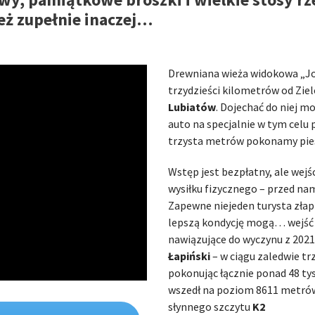
eż zupełnie inaczej…
Drewniana wieża widokowa „Jo
trzydzieści kilometrów od Ziel
Lubiatów
. Dojechać do niej 
auto na specjalnie w tym cel
trzysta metrów pokonamy pie
Wstęp jest bezpłatny, ale wej
wysiłku fizycznego – przed na
Zapewne niejeden turysta złap
lepszą kondycję mogą… wejść n
nawiązujące do wyczynu z 2021 
Łapiński
– w ciągu zaledwie tr
pokonując łącznie ponad 48 tys
wszedł na poziom 8611 metrów
słynnego szczytu
K2