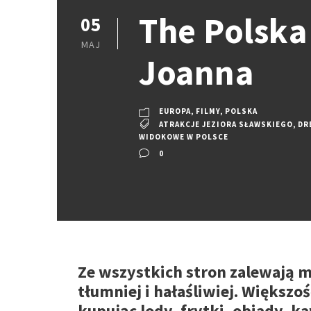
The Polska
05
MAJ
Joanna
EUROPA
,
FILMY
,
POLSKA
ATRAKCJE JEZIORA SŁAWSKIEGO
,
DR
WIDOKOWE W POLSCE
0
Ze wszystkich stron zalewają mn
tłumniej i hałaśliwiej. Większ
kupując lody, frytki, obiady, k