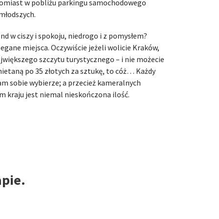
atomiast w pobliżu parkingu samochodowego
jmłodszych.
nd w ciszy i spokoju, niedrogo i z pomysłem?
gane miejsca. Oczywiście jeżeli wolicie Kraków,
jwiększego szczytu turystycznego – i nie możecie
mietaną po 35 złotych za sztukę, to cóż… Każdy
sam sobie wybierze; a przecież kameralnych
m kraju jest niemal nieskończona ilość.
apie.