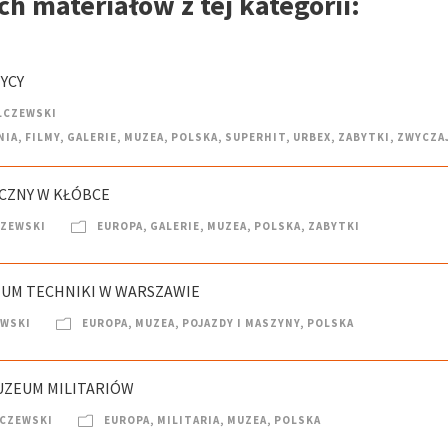
h materiałów z tej kategorii:
ZYCY
LCZEWSKI
NIA
,
FILMY
,
GALERIE
,
MUZEA
,
POLSKA
,
SUPERHIT
,
URBEX
,
ZABYTKI
,
ZWYCZA
ICZNY W KŁÓBCE
CZEWSKI
EUROPA
,
GALERIE
,
MUZEA
,
POLSKA
,
ZABYTKI
EUM TECHNIKI W WARSZAWIE
EWSKI
EUROPA
,
MUZEA
,
POJAZDY I MASZYNY
,
POLSKA
UZEUM MILITARIÓW
LCZEWSKI
EUROPA
,
MILITARIA
,
MUZEA
,
POLSKA