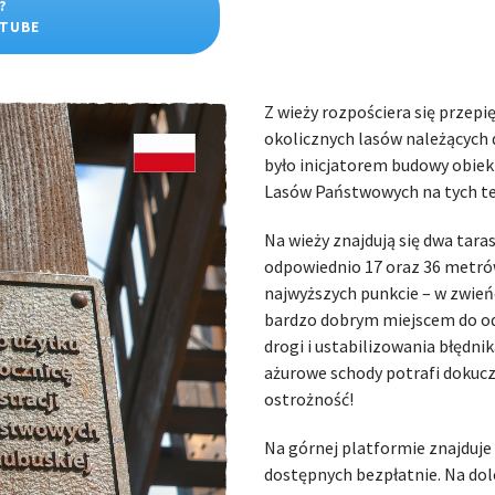
?
UTUBE
Z wieży rozpościera się przep
okolicznych lasów należących 
było inicjatorem budowy obiekt
Lasów Państwowych na tych te
Na wieży znajdują się dwa tar
odpowiednio 17 oraz 36 metró
najwyższych punkcie – w zwieńc
bardzo dobrym miejscem do od
drogi i ustabilizowania błędni
ażurowe schody potrafi dokuc
ostrożność!
Na górnej platformie znajduje 
dostępnych bezpłatnie. Na do