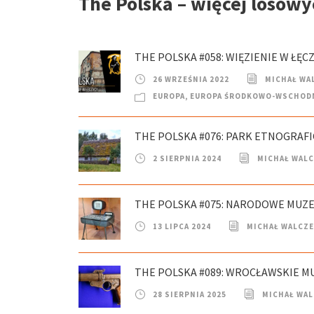
The Polska – więcej losowyc
THE POLSKA #058: WIĘZIENIE W ŁĘC
26 WRZEŚNIA 2022
MICHAŁ WA
EUROPA
,
EUROPA ŚRODKOWO-WSCHOD
THE POLSKA #076: PARK ETNOGRAF
2 SIERPNIA 2024
MICHAŁ WAL
THE POLSKA #075: NARODOWE MUZ
13 LIPCA 2024
MICHAŁ WALCZ
THE POLSKA #089: WROCŁAWSKIE M
28 SIERPNIA 2025
MICHAŁ WA