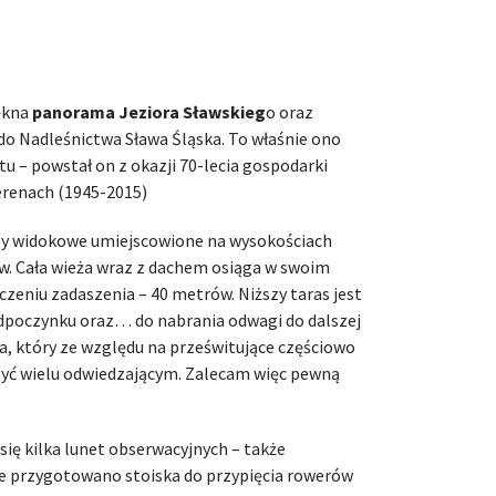
iękna
panorama Jeziora Sławskieg
o oraz
do Nadleśnictwa Sława Śląska. To właśnie ono
u – powstał on z okazji 70-lecia gospodarki
renach (1945-2015)
asy widokowe umiejscowione na wysokościach
w. Cała wieża wraz z dachem osiąga w swoim
zeniu zadaszenia – 40 metrów. Niższy taras jest
poczynku oraz… do nabrania odwagi do dalszej
ka, który ze względu na prześwitujące częściowo
zyć wielu odwiedzającym. Zalecam więc pewną
się kilka lunet obserwacyjnych – także
le przygotowano stoiska do przypięcia rowerów