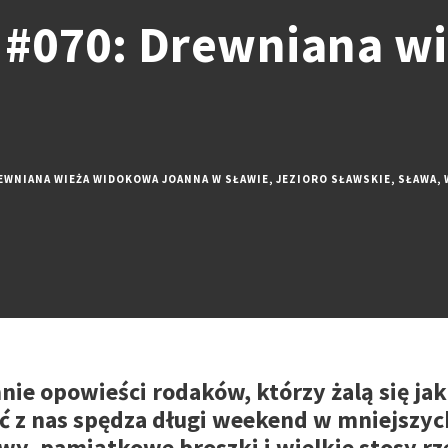
 #070: Drewniana w
EWNIANA WIEŻA WIDOKOWA JOANNA W SŁAWIE
,
JEZIORO SŁAWSKIE
,
SŁAWA
,
ie opowieści rodaków, którzy żalą się jak 
ość z nas spędza długi weekend w mniejszy
awy, pamiątkowe broszki i wielkie stosy rze