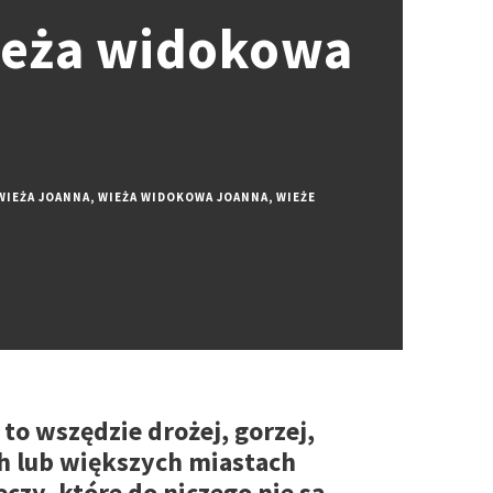
ieża widokowa
WIEŻA JOANNA
,
WIEŻA WIDOKOWA JOANNA
,
WIEŻE
to wszędzie drożej, gorzej,
ch lub większych miastach
czy, które do niczego nie są