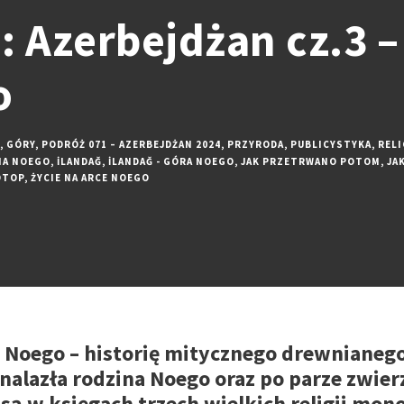
 Azerbejdżan cz.3 – 
o
,
GÓRY
,
PODRÓŻ 071 – AZERBEJDŻAN 2024
,
PRZYRODA
,
PUBLICYSTYKA
,
RELI
IA NOEGO
,
İLANDAĞ
,
İLANDAĞ - GÓRA NOEGO
,
JAK PRZETRWANO POTOM
,
JA
OTOP
,
ŻYCIE NA ARCE NOEGO
e Noego – historię mitycznego drewnianeg
znalazła rodzina Noego oraz po parze zwie
są w księgach trzech wielkich religii mon