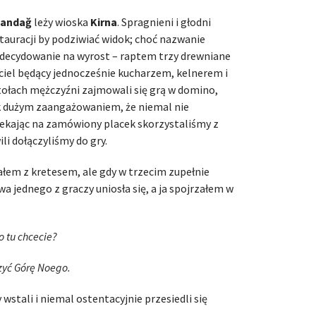
landağ
leży wioska
Kirna
. Spragnieni i głodni
stauracji by podziwiać widok; choć nazwanie
 zdecydowanie na wyrost – raptem trzy drewniane
ciciel będący jednocześnie kucharzem, kelnerem i
tołach mężczyźni zajmowali się grą w domino,
ak dużym zaangażowaniem, że niemal nie
zekając na zamówiony placek skorzystaliśmy z
ili dołączyliśmy do gry.
łem z kretesem, ale gdy w trzecim zupełnie
 jednego z graczy uniosła się, a ja spojrzałem w
o tu chcecie?
czyć Górę Noego.
tali i niemal ostentacyjnie przesiedli się