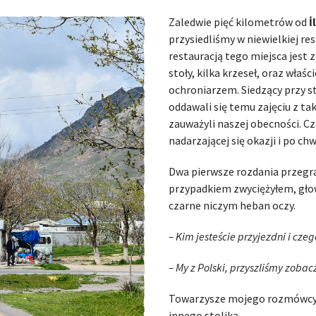
Zaledwie pięć kilometrów od
İ
przysiedliśmy w niewielkiej re
restauracją tego miejsca jest
stoły, kilka krzeseł, oraz właś
ochroniarzem. Siedzący przy s
oddawali się temu zajęciu z t
zauważyli naszej obecności. C
nadarzającej się okazji i po chw
Dwa pierwsze rozdania przegra
przypadkiem zwyciężyłem, głowa
czarne niczym heban oczy.
– Kim jesteście przyjezdni i czeg
– My z Polski, przyszliśmy zoba
Towarzysze mojego rozmówcy ws
innego stolika.