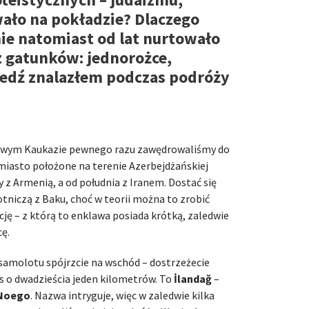
ywało na pokładzie? Dlaczego
nie natomiast od lat nurtowało
z gatunków: jednorożce,
iedź znalazłem podczas podróży
owym Kaukazie pewnego razu zawędrowaliśmy do
 miasto położone na terenie Azerbejdżańskiej
 z Armenią, a od południa z Iranem. Dostać się
tniczą z Baku, choć w teorii można to zrobić
cję – z którą to enklawa posiada krótką, zaledwie
cę.
 samolotu spójrzcie na wschód – dostrzeżecie
 o dwadzieścia jeden kilometrów. To
İlandağ
–
Noego
. Nazwa intryguje, więc w zaledwie kilka