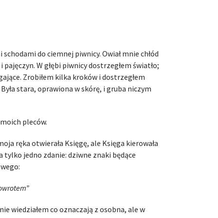
 schodami do ciemnej piwnicy. Owiał mnie chłód
 pajęczyn. W głębi piwnicy dostrzegłem światło;
ągające. Zrobiłem kilka kroków i dostrzegłem
Była stara, oprawiona w skórę, i gruba niczym
 moich pleców.
moja ręka otwierała Księgę, ale Księga kierowała
a tylko jedno zdanie: dziwne znaki będące
owego:
 powrotem”
nie wiedziałem co oznaczają z osobna, ale w