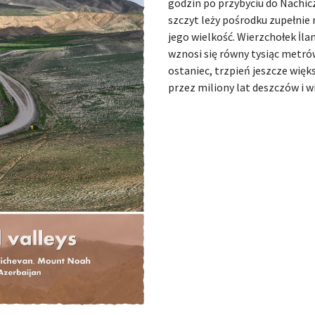
godzin po przybyciu do Nachic
szczyt leży pośrodku zupełnie
jego wielkość. Wierzchołek İl
wznosi się równy tysiąc metró
ostaniec, trzpień jeszcze więk
przez miliony lat deszczów i w