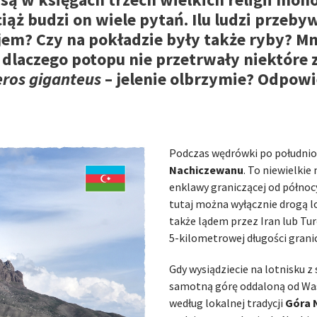
ciąż budzi on wiele pytań. Ilu ludzi przeb
ajem? Czy na pokładzie były także ryby? M
 dlaczego potopu nie przetrwały niektóre 
ros giganteus
– jelenie olbrzymie? Odpow
Podczas wędrówki po południ
Nachiczewanu
. To niewielkie
enklawy graniczącej od północy
tutaj można wyłącznie drogą lo
także lądem przez Iran lub Tur
5-kilometrowej długości grani
Gdy wysiądziecie na lotnisku z
samotną górę oddaloną od Was
według lokalnej tradycji
Góra 