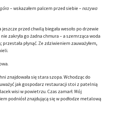
 góra
– wskazałem palcem przed siebie –
nazywa
a jeszcze przed chwilą biegała wesoło po drzewie
ć nie zakryła go żadna chmura – a szemrząca woda
a; przestała płynąć. Ze zdziwieniem zauważyłem,
eli.
owa.
hni znajdowała się stara szopa. Wchodząc do
ważyć jak gospodarz restauracji stoi z patelnią
lacek wisi w powietrzu. Czas zamarł. Mój
iem podniósł znajdującą się w podłodze metalową