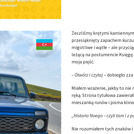
Zeszliśmy krętymi kamiennymi
przesiąknięty zapachem kurzu i
migotliwe i wątłe – ale przyci
leżącą na postumencie Księgę. 
moja pięść.
– Otwórz i czytaj
– dobiegło zza
Miałem wrażenie, jakby to nie 
ręką. Strona tytułowa zawierał
mieszanką runów i pisma klin
„Historia Noego – czyli tam i z
Nie rozumiałem tych znaków i 