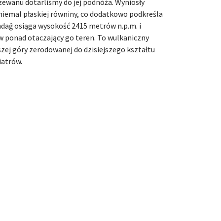
zewanu dotarliśmy do jej podnóża. Wyniosły
 niemal płaskiej równiny, co dodatkowo podkreśla
andağ osiąga wysokość 2415 metrów n.p.m. i
w ponad otaczający go teren. To wulkaniczny
szej góry zerodowanej do dzisiejszego kształtu
iatrów.