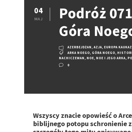
Podróż 071:
04
MAJ
Góra Noeg
AZERBEJDŻAN
,
AZJA
,
EUROPA KAUKAZ
ARKA NOEGO
,
GÓRA NOEGO
,
HISTOR
NACHICZEWAN
,
NOE
,
NOE I JEGO ARKA
,
P
0
Wszyscy znacie opowieść o Arc
biblijnego potopu schronienie 
szczegóły tego mitu opisywane 