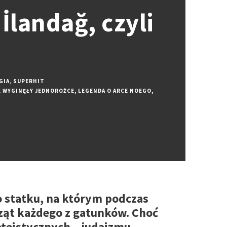
İlandağ, czyli
GIA
,
SUPERHIT
K WYGINĘŁY JEDNOROŻCE
,
LEGENDA O ARCE NOEGO
,
o statku, na którym podczas
rząt każdego z gatunków. Choć
oteistycznych – judaizmu,