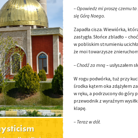
– Opowiedz mi proszę czemu ta
się Górą Noego.
Zapadła cisza. Wiewiórka, któr
zastygła. Słońce zbladło – cho
w pobliskim strumieniu ucichł
że moi towarzysze znieruchomi
– Chodź za mną
– usłyszałem sł
W rogu podwórka, tuż przy kuc
środka kątem oka zdążyłem zau
w ręku, a podrzucony do góry p
przewodnik z wyraźnym wysiłk
klapę.
– Teraz w dół.