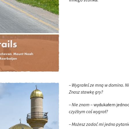
– Wygrałeś ze mną w domino. N
Znasz stawkę gry?
– Nie znam
– wydukałem jednoc
czyżbym coś wygrał?
– Możesz zadać mi jedno pytani