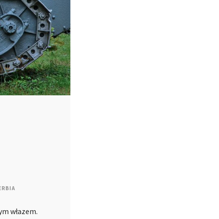
ERBIA
rtym włazem.