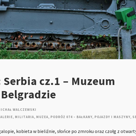
: Serbia cz.1 – Muzeum
 Belgradzie
MICHAŁ WALCZEWSKI
ALERIE
,
MILITARIA
,
MUZEA
,
PODRÓŻ 074 – BAŁKANY
,
POJAZDY I MASZYNY
,
S
 galopie, kobieta w bieliźnie, słońce po zmroku oraz czołg z otwa