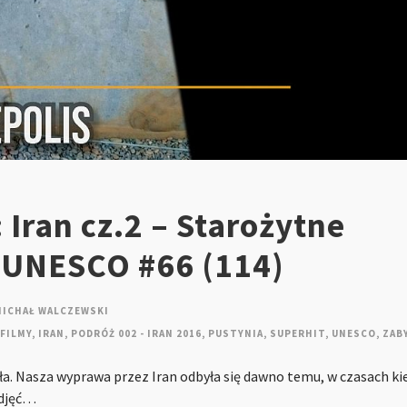
 Iran cz.2 – Starożytne
, UNESCO #66 (114)
MICHAŁ WALCZEWSKI
FILMY
,
IRAN
,
PODRÓŻ 002 - IRAN 2016
,
PUSTYNIA
,
SUPERHIT
,
UNESCO
,
ZAB
ła. Nasza wyprawa przez Iran odbyła się dawno temu, w czasach ki
zdjęć…