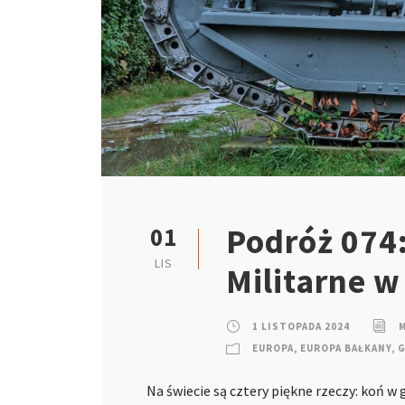
Podróż 074
01
LIS
Militarne w
1 LISTOPADA 2024
EUROPA
,
EUROPA BAŁKANY
,
G
Na świecie są cztery piękne rzeczy: koń w