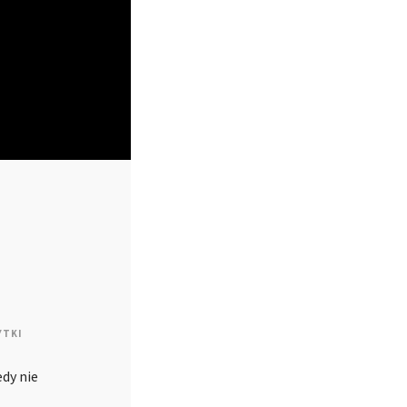
YTKI
edy nie