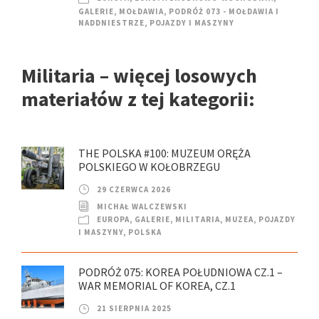
GALERIE
,
MOŁDAWIA
,
PODRÓŻ 073 - MOŁDAWIA I
NADDNIESTRZE
,
POJAZDY I MASZYNY
Militaria – więcej losowych
materiałów z tej kategorii:
THE POLSKA #100: MUZEUM ORĘŻA
POLSKIEGO W KOŁOBRZEGU
29 CZERWCA 2026
MICHAŁ WALCZEWSKI
EUROPA
,
GALERIE
,
MILITARIA
,
MUZEA
,
POJAZDY
I MASZYNY
,
POLSKA
PODRÓŻ 075: KOREA POŁUDNIOWA CZ.1 –
WAR MEMORIAL OF KOREA, CZ.1
21 SIERPNIA 2025