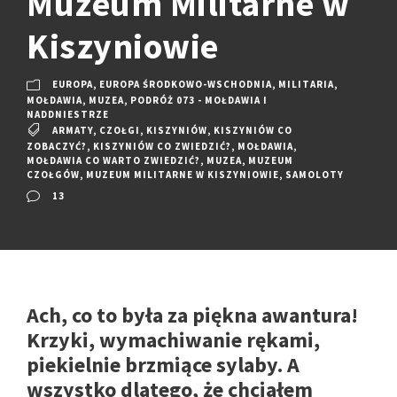
Muzeum Militarne w
Kiszyniowie
EUROPA
,
EUROPA ŚRODKOWO-WSCHODNIA
,
MILITARIA
,
MOŁDAWIA
,
MUZEA
,
PODRÓŻ 073 - MOŁDAWIA I
NADDNIESTRZE
ARMATY
,
CZOŁGI
,
KISZYNIÓW
,
KISZYNIÓW CO
ZOBACZYĆ?
,
KISZYNIÓW CO ZWIEDZIĆ?
,
MOŁDAWIA
,
MOŁDAWIA CO WARTO ZWIEDZIĆ?
,
MUZEA
,
MUZEUM
CZOŁGÓW
,
MUZEUM MILITARNE W KISZYNIOWIE
,
SAMOLOTY
13
Ach, co to była za piękna awantura!
Krzyki, wymachiwanie rękami,
piekielnie brzmiące sylaby. A
wszystko dlatego, że chciałem