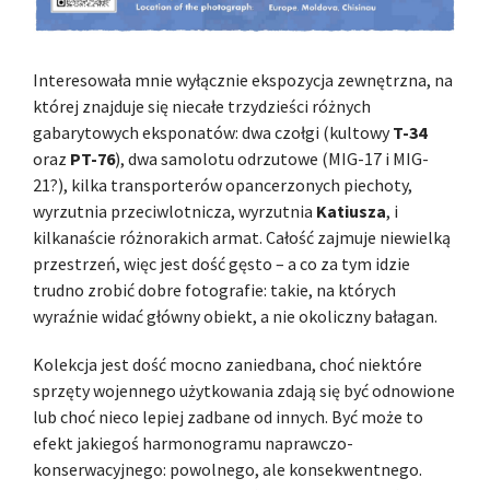
Interesowała mnie wyłącznie ekspozycja zewnętrzna, na
której znajduje się niecałe trzydzieści różnych
gabarytowych eksponatów: dwa czołgi (kultowy
T-34
oraz
PT-76
), dwa samolotu odrzutowe (MIG-17 i MIG-
21?), kilka transporterów opancerzonych piechoty,
wyrzutnia przeciwlotnicza, wyrzutnia
Katiusza
, i
kilkanaście różnorakich armat. Całość zajmuje niewielką
przestrzeń, więc jest dość gęsto – a co za tym idzie
trudno zrobić dobre fotografie: takie, na których
wyraźnie widać główny obiekt, a nie okoliczny bałagan.
Kolekcja jest dość mocno zaniedbana, choć niektóre
sprzęty wojennego użytkowania zdają się być odnowione
lub choć nieco lepiej zadbane od innych. Być może to
efekt jakiegoś harmonogramu naprawczo-
konserwacyjnego: powolnego, ale konsekwentnego.