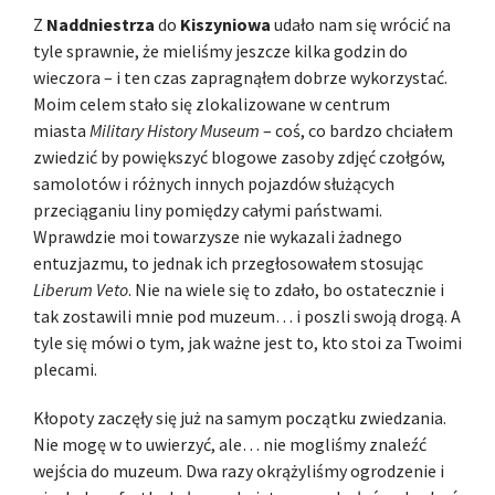
Z
Naddniestrza
do
Kiszyniowa
udało nam się wrócić na
tyle sprawnie, że mieliśmy jeszcze kilka godzin do
wieczora – i ten czas zapragnąłem dobrze wykorzystać.
Moim celem stało się zlokalizowane w centrum
miasta
Military History Museum
– coś, co bardzo chciałem
zwiedzić by powiększyć blogowe zasoby zdjęć czołgów,
samolotów i różnych innych pojazdów służących
przeciąganiu liny pomiędzy całymi państwami.
Wprawdzie moi towarzysze nie wykazali żadnego
entuzjazmu, to jednak ich przegłosowałem stosując
Liberum Veto
. Nie na wiele się to zdało, bo ostatecznie i
tak zostawili mnie pod muzeum… i poszli swoją drogą. A
tyle się mówi o tym, jak ważne jest to, kto stoi za Twoimi
plecami.
Kłopoty zaczęły się już na samym początku zwiedzania.
Nie mogę w to uwierzyć, ale… nie mogliśmy znaleźć
wejścia do muzeum. Dwa razy okrążyliśmy ogrodzenie i