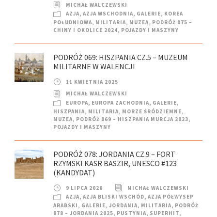
MICHAŁ WALCZEWSKI
AZJA
,
AZJA WSCHODNIA
,
GALERIE
,
KOREA
POŁUDNIOWA
,
MILITARIA
,
MUZEA
,
PODRÓŻ 075 –
CHINY I OKOLICE 2024
,
POJAZDY I MASZYNY
PODRÓŻ 069: HISZPANIA CZ.5 – MUZEUM
MILITARNE W WALENCJI
11 KWIETNIA 2025
MICHAŁ WALCZEWSKI
EUROPA
,
EUROPA ZACHODNIA
,
GALERIE
,
HISZPANIA
,
MILITARIA
,
MORZE ŚRÓDZIEMNE
,
MUZEA
,
PODRÓŻ 069 – HISZPANIA MURCJA 2023
,
POJAZDY I MASZYNY
PODRÓŻ 078: JORDANIA CZ.9 – FORT
RZYMSKI KASR BASZIR, UNESCO #123
(KANDYDAT)
9 LIPCA 2026
MICHAŁ WALCZEWSKI
AZJA
,
AZJA BLISKI WSCHÓD
,
AZJA PÓŁWYSEP
ARABSKI
,
GALERIE
,
JORDANIA
,
MILITARIA
,
PODRÓŻ
078 – JORDANIA 2025
,
PUSTYNIA
,
SUPERHIT
,