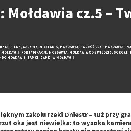
: Mołdawia cz.5 – T
DNIA
,
FILMY
,
GALERIE
,
MILITARIA
,
MOŁDAWIA
,
PODRÓŻ 073 - MOŁDAWIA I 
W MOŁDAWII
,
FORTYFIKACJE
,
MOŁDAWIA
,
MOŁDAWIA CO ZWIEDZIĆ
,
SOROKI
,
D DO MOŁDAWII
,
ZAMKI
,
ZAMKI W MOŁDAWII
ęknym zakolu rzeki Dniestr – tuż przy gran
rzut oka jest niewielka: to wysoka kamien
oraz cztery groźne baszty nie pozostawiaj