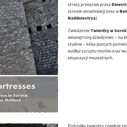
straży przepraw przez
Dniestr
stronie ukraińskiej) oraz w
Ben
Naddniestrza
)
Zwiedzenie
Twierdzy w Soro
wewnętrzny dziedziniec – na k
studnie – kilka pustych pomie
wzdłuż szczytu murów oraz wsz
ekspozycji muzealnych.
Pośrodku twierdzy znajduje się