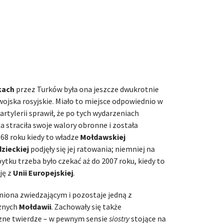
kach
przez Turków była ona jeszcze dwukrotnie
jska rosyjskie. Miało to miejsce odpowiednio w
artylerii sprawił, że po tych wydarzeniach
straciła swoje walory obronne i została
968 roku kiedy to władze
Mołdawskiej
dzieckiej
podjęły się jej ratowania; niemniej na
tku trzeba było czekać aż do 2007 roku, kiedy to
ję z
Unii Europejskiej
.
niona zwiedzającym i pozostaje jedną z
cznych
Mołdawii
. Zachowały się także
czne twierdze – w pewnym sensie
siostry
stojące na