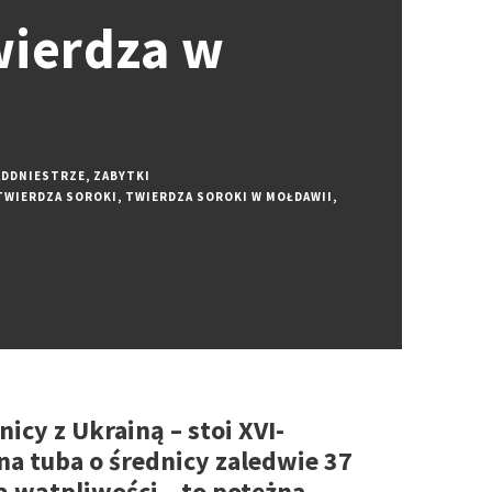
wierdza w
NADDNIESTRZE
,
ZABYTKI
TWIERDZA SOROKI
,
TWIERDZA SOROKI W MOŁDAWII
,
icy z Ukrainą – stoi XVI-
na tuba o średnicy zaledwie 37
ą wątpliwości – to potężna