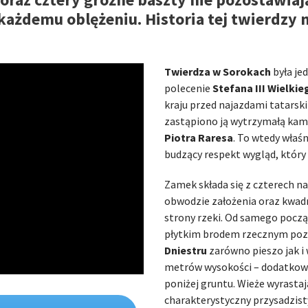
każdemu oblężeniu. Historia tej twierdzy 
Twierdza w Sorokach
była je
polecenie
Stefana III Wielkie
kraju przed najazdami tatarsk
zastąpiono ją wytrzymałą kami
Piotra Raresa
. To wtedy właś
budzący respekt wygląd, który 
Zamek składa się z czterech n
obwodzie założenia oraz kwad
strony rzeki. Od samego począ
płytkim brodem rzecznym poz
Dniestru
zarówno pieszo jak i 
metrów wysokości – dodatkowo
poniżej gruntu. Wieże wyrastaj
charakterystyczny przysadzisty