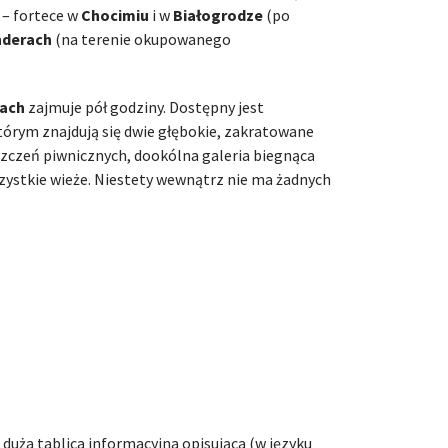
– fortece w
Chocimiu
i w
Białogrodze
(po
derach
(na terenie okupowanego
kach
zajmuje pół godziny. Dostępny jest
tórym znajdują się dwie głębokie, zakratowane
szczeń piwnicznych, dookólna galeria biegnąca
ystkie wieże. Niestety wewnątrz nie ma żadnych
 duża tablica informacyjna opisująca (w języku