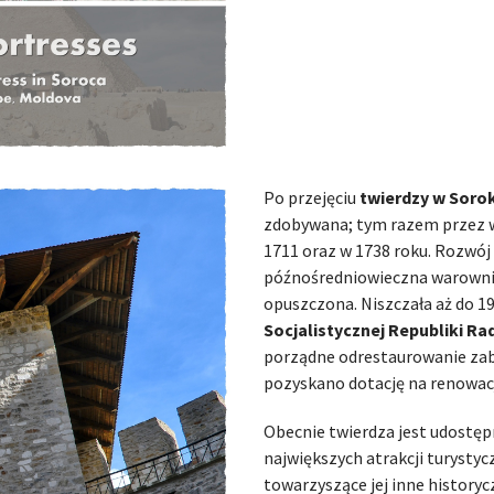
Po przejęciu
twierdzy w Soro
zdobywana; tym razem przez wo
1711 oraz w 1738 roku. Rozwój 
późnośredniowieczna warownia 
opuszczona. Niszczała aż do 1
Socjalistycznej Republiki Ra
porządne odrestaurowanie zaby
pozyskano dotację na renowac
Obecnie twierdza jest udostęp
największych atrakcji turysty
towarzyszące jej inne history