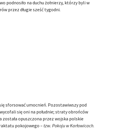
o podnosiło na duchu żołnierzy, którzy byli w
rów przez długie sześć tygodni.
 się sforsować umocnień. Pozostawiwszy pod
ycofali się oni na południe; straty obrońców
za została opuszczona przez wojska polskie
traktatu pokojowego –
tzw. Pokoju w Karłowicach
.