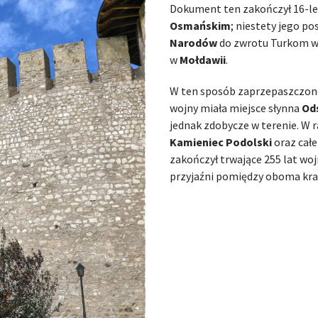
Dokument ten zakończył 16-le
Osmańskim
; niestety jego p
Narodów
do zwrotu Turkom ws
w
Mołdawii
.
W ten sposób zaprzepaszczo
wojny miała miejsce słynna
Od
jednak zdobycze w terenie. W
Kamieniec Podolski
oraz cał
zakończył trwające 255 lat wo
przyjaźni pomiędzy oboma kra