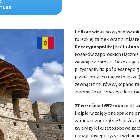
?
UTUBE
Półtora wieku po wybudowaniu,
tureckiej zamek wraz z miast
Rzeczypospolitej
Króla
Jana
kozaków zaporoskich (łącznie o
wewnątrz zamku). Oczekując zbl
przystąpiły do pośpiesznego 
piwnic oraz (co najważniejsze!
zewnątrz murów wykopano takż
ziemną fosę. Te wszystkie prac
27 września 1692 roku
pod twi
Najpierw zajęły one spalone 
zamek rozpoczął się 9 paździer
twierdzy kilkusetosobowa zał
niewątpliwego ryzyka wybuchu