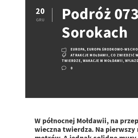
Podróż 073
20
GRU
Sorokach
EUROPA
,
EUROPA ŚRODKOWO-WSCHO
ATRAKCJE MOŁDAWII
,
CO ZWIEDZIĆ 
TWIERDZE
,
WAKACJE W MOŁDAWII
,
WYJAZ
0
W północnej Mołdawii, na przepi
wieczna twierdza. Na pierwszy 
metrów. A jednak solidne mury 