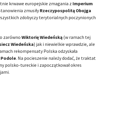
tnie krwawe europejskie zmagania z
Imperium
ostanowienia zmusiły
Rzeczypospolitą Obojga
zystkich zdobyczy terytorialnych poczynionych
no zarówno
Wiktorię Wiedeńską
(w ramach tej
siecz Wiedeńska
) jak i niewielkie wprawdzie, ale
 ramach rekompensaty Polska odzyskała
e
Podole
. Na pocieszenie należy dodać, że traktat
jny polsko-tureckie i zapoczątkował okres
jami.