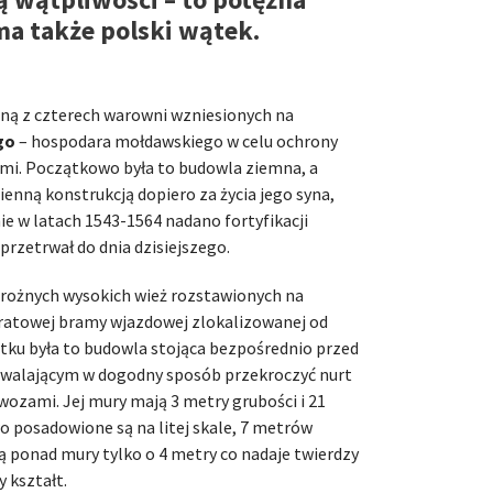
ma także polski wątek.
dną z czterech warowni wzniesionych na
go
– hospodara mołdawskiego w celu ochrony
imi. Początkowo była to budowla ziemna, a
enną konstrukcją dopiero za życia jego syna,
nie w latach 1543-1564 nadano fortyfikacji
przetrwał do dnia dzisiejszego.
arożnych wysokich wież rozstawionych na
ratowej bramy wjazdowej zlokalizowanej od
tku była to budowla stojąca bezpośrednio przed
walającym w dogodny sposób przekroczyć nurt
wozami. Jej mury mają 3 metry grubości i 21
 posadowione są na litej skale, 7 metrów
ą ponad mury tylko o 4 metry co nadaje twierdzy
 kształt.