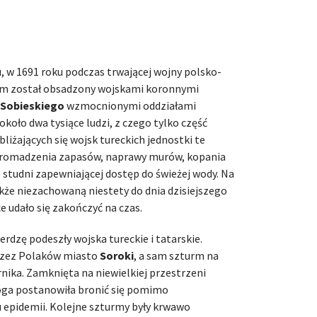
 w 1691 roku podczas trwającej wojny polsko-
em został obsadzony wojskami koronnymi
 Sobieskiego
wzmocnionymi oddziałami
koło dwa tysiące ludzi, z czego tylko część
iżających się wojsk tureckich jednostki te
gromadzenia zapasów, naprawy murów, kopania
) studni zapewniającej dostęp do świeżej wody. Na
e niezachowaną niestety do dnia dzisiejszego
e udało się zakończyć na czas.
erdzę podeszły wojska tureckie i tatarskie.
przez Polaków miasto
Soroki
, a sam szturm na
nika. Zamknięta na niewielkiej przestrzeni
oga postanowiła bronić się pomimo
 epidemii. Kolejne szturmy były krwawo