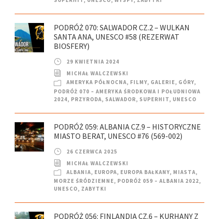
PODRÓŻ 070: SALWADOR CZ.2 – WULKAN
SANTA ANA, UNESCO #58 (REZERWAT
BIOSFERY)
29 KWIETNIA 2024
MICHAŁ WALCZEWSKI
AMERYKA PÓŁNOCNA
,
FILMY
,
GALERIE
,
GÓRY
,
PODRÓŻ 070 – AMERYKA ŚRODKOWA I POŁUDNIOWA
2024
,
PRZYRODA
,
SALWADOR
,
SUPERHIT
,
UNESCO
PODRÓŻ 059: ALBANIA CZ.9 – HISTORYCZNE
MIASTO BERAT, UNESCO #76 (569-002)
26 CZERWCA 2025
MICHAŁ WALCZEWSKI
ALBANIA
,
EUROPA
,
EUROPA BAŁKANY
,
MIASTA
,
MORZE ŚRÓDZIEMNE
,
PODRÓŻ 059 – ALBANIA 2022
,
UNESCO
,
ZABYTKI
PODRÓŻ 056: FINLANDIA CZ.6 – KURHANY Z