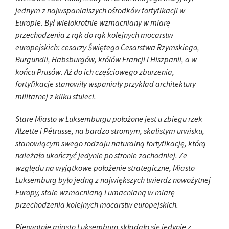
jednym z najwspanialszych ośrodków fortyfikacji w
Europie. Był wielokrotnie wzmacniany w miarę
przechodzenia z rąk do rąk kolejnych mocarstw
europejskich: cesarzy Świętego Cesarstwa Rzymskiego,
Burgundii, Habsburgów, królów Francji i Hiszpanii, a w
końcu Prusów. Aż do ich częściowego zburzenia,
fortyfikacje stanowiły wspaniały przykład architektury
militarnej z kilku stuleci.
Stare Miasto w Luksemburgu położone jest u zbiegu rzek
Alzette i Pétrusse, na bardzo stromym, skalistym urwisku,
stanowiącym swego rodzaju naturalną fortyfikację, którą
należało ukończyć jedynie po stronie zachodniej. Ze
względu na wyjątkowe położenie strategiczne, Miasto
Luksemburg było jedną z największych twierdz nowożytnej
Europy, stale wzmacnianą i umacnianą w miarę
przechodzenia kolejnych mocarstw europejskich.
Pierwotnie miasto Luksemburg składało się jedynie z