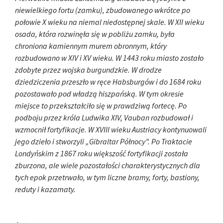
niewielkiego fortu (zamku), zbudowanego wkrótce po
połowie X wieku na niemal niedostępnej skale. W XII wieku
osada, która rozwinęła się w pobliżu zamku, była
chroniona kamiennym murem obronnym, który
rozbudowano w XIV i XV wieku. W 1443 roku miasto zostało
zdobyte przez wojska burgundzkie. W drodze
dziedziczenia przeszło w ręce Habsburgów i do 1684 roku
pozostawało pod władzą hiszpańską. W tym okresie
miejsce to przekształciło się w prawdziwą fortecę. Po
podboju przez króla Ludwika XIV, Vauban rozbudował i
wzmocnił fortyfikacje. W XVIII wieku Austriacy kontynuowali
jego dzieło i stworzyli „Gibraltar Północy”. Po Traktacie
Londyńskim z 1867 roku większość fortyfikacji została
zburzona, ale wiele pozostałości charakterystycznych dla
tych epok przetrwało, w tym liczne bramy, forty, bastiony,
reduty i kazamaty.