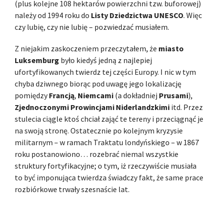
(plus kolejne 108 hektarów powierzchni tzw. buforowej)
należy od 1994 roku do
Listy Dziedzictwa
UNESCO
. Więc
czy lubię, czy nie lubię – pozwiedzać musiałem.
Z niejakim zaskoczeniem przeczytałem, że
miasto
Luksemburg
było kiedyś jedną z najlepiej
ufortyfikowanych twierdz tej części Europy. I nic w tym
chyba dziwnego biorąc pod uwagę jego lokalizację
pomiędzy
Francją
,
Niemcami
(a dokładniej
Prusami
),
Zjednoczonymi Prowincjami Niderlandzkimi
itd. Przez
stulecia ciągle ktoś chciał zająć te tereny i przeciągnąć je
na swoją stronę. Ostatecznie po kolejnym kryzysie
militarnym – w ramach Traktatu londyńskiego – w 1867
roku postanowiono… rozebrać niemal wszystkie
struktury fortyfikacyjne; o tym, iż rzeczywiście musiała
to być imponująca twierdza świadczy fakt, że same prace
rozbiórkowe trwały szesnaście lat.