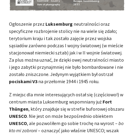
Ogłoszenie przez
Luksemburg
neutralności oraz
specyficzne rozbrojenie stolicy nie na wiele się zdało;
terytorium kraju i tak zostało zajęcie przez wojska
sąsiadów zarówno podczas I wojny światowej (w mieście
stacjonował niemiecki sztab) jak i w II wojnie światowej.
Za plus można uznać, że dzięki owej neutralności miasto
i jego zabytki przynajmniej nie było bombardowane i nie
zostało zniszczone. Jedynym wyjątkiem był ostrzał
pociskami V3
na przełomie 1944 i 1945 roku.
Z miejsc dla mnie interesujących ostał się (częściowo!) w
centrum miasta Luksemburg wspomniany już
Fort
Thüngen
, który znajduje się w strefie buforowej obszaru
UNESCO
. Nie jest on może bezpośrednio obiektem
UNESCO
, ale pozwoliłem go sobie trochę na wyrost –
bo
kto mi zabroni
– oznaczyć jako właśnie UNESCO; wszak