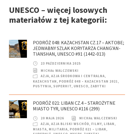
UNESCO – więcej losowych
materiałów z tej kategorii:
PODRÓŻ 048: KAZACHSTAN CZ.17 – AKTOBE;
JEDWABNY SZLAK KORYTARZA CHANG’AN-
TIANSHAN, UNESCO #91 (1442-013)
23 PAŹDZIERNIKA 2025
MICHAŁ WALCZEWSKI
AZJA
,
AZJA ŚRODKOWA I CENTRALNA
,
KAZACHSTAN
,
PODRÓŻ 048 – KAZACHSTAN 2021
,
PUSTYNIA
,
SUPERHIT
,
UNESCO
,
ZABYTKI
PODRÓŻ 021: LIBAN CZ.4 – STAROŻYTNE
MIASTO TYR, UNESCO #116 (299)
20 MAJA 2026
MICHAŁ WALCZEWSKI
AZJA
,
AZJA BLISKI WSCHÓD
,
FILMY
,
LIBAN
,
MIASTA
,
MILITARIA
,
PODRÓŻ 021 – LIBAN
,
SUPERHIT
,
UNESCO
,
WYSPY
,
ZABYTKI