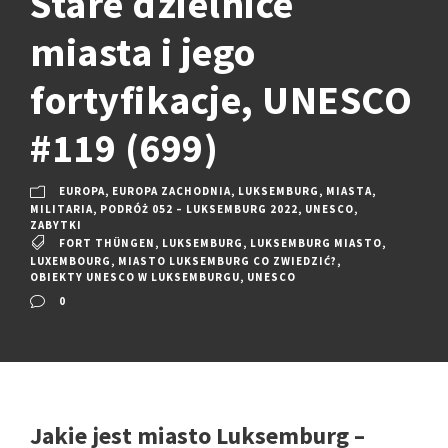
Stare dzielnice
miasta i jego
fortyfikacje, UNESCO
#119 (699)
EUROPA
,
EUROPA ZACHODNIA
,
LUKSEMBURG
,
MIASTA
,
MILITARIA
,
PODRÓŻ 052 – LUKSEMBURG 2022
,
UNESCO
,
ZABYTKI
FORT THÜNGEN
,
LUKSEMBURG
,
LUKSEMBURG MIASTO
,
LUXEMBOURG
,
MIASTO LUKSEMBURG CO ZWIEDZIĆ?
,
OBIEKTY UNESCO W LUKSEMBURGU
,
UNESCO
0
Jakie jest miasto Luksemburg –