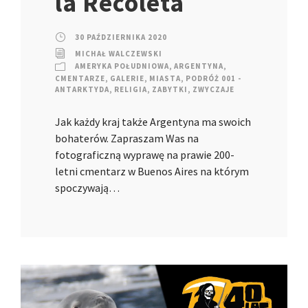
la Recoleta
30 PAŹDZIERNIKA 2020
MICHAŁ WALCZEWSKI
AMERYKA POŁUDNIOWA
,
ARGENTYNA
,
CMENTARZE
,
GALERIE
,
MIASTA
,
PODRÓŻ 001 -
ANTARKTYDA
,
RELIGIA
,
ZABYTKI
,
ZWYCZAJE
Jak każdy kraj także Argentyna ma swoich
bohaterów. Zapraszam Was na
fotograficzną wyprawę na prawie 200-
letni cmentarz w Buenos Aires na którym
spoczywają…