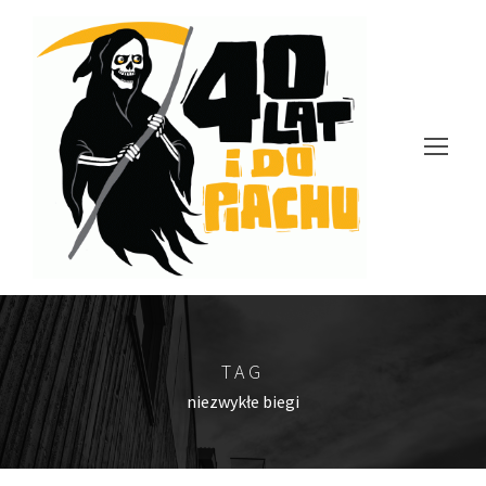
TAG
niezwykłe biegi