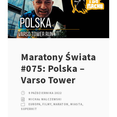
Maratony Świata
#075: Polska –
Varso Tower
9 PAŹDZIERNIKA 2022
MICHAŁ WALCZEWSKI
EUROPA
,
FILMY
,
MARATON
,
MIASTA
,
SUPERHIT