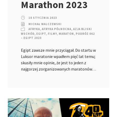
Marathon 2023
18 STYCZNIA 2023
MICHAŁ WALCZEWSKI
AFRYKA
,
AFRYKA PÓŁNOCNA
,
AZJA BLISKI
WSCHÓD
,
EGIPT
,
FILMY
,
MARATON
,
PODRÓŻ 062
– EGIPT 2023
Egipt zawsze mnie przyciągał. Do startu w
Luksor maratonie wpadłem pięć lat temu;
skusiły mnie opinie, że jest to jeden z
najgorzej zorganizowanych maratonów…