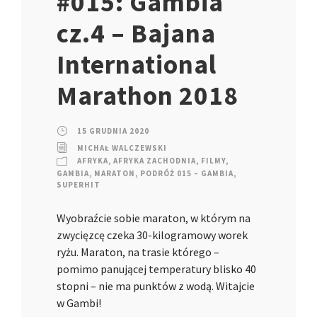
#015: Gambia
cz.4 – Bajana
International
Marathon 2018
15 GRUDNIA 2020
MICHAŁ WALCZEWSKI
AFRYKA
,
AFRYKA ZACHODNIA
,
FILMY
,
GAMBIA
,
MARATON
,
PODRÓŻ 015 – GAMBIA
,
SUPERHIT
Wyobraźcie sobie maraton, w którym na
zwycięzcę czeka 30-kilogramowy worek
ryżu. Maraton, na trasie którego –
pomimo panującej temperatury blisko 40
stopni – nie ma punktów z wodą. Witajcie
w Gambi!