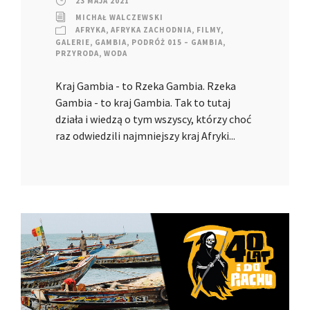
23 MAJA 2021
MICHAŁ WALCZEWSKI
AFRYKA
,
AFRYKA ZACHODNIA
,
FILMY
,
GALERIE
,
GAMBIA
,
PODRÓŻ 015 – GAMBIA
,
PRZYRODA
,
WODA
Kraj Gambia - to Rzeka Gambia. Rzeka
Gambia - to kraj Gambia. Tak to tutaj
działa i wiedzą o tym wszyscy, którzy choć
raz odwiedzili najmniejszy kraj Afryki...