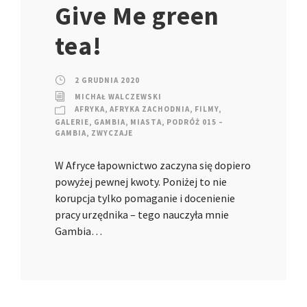
Give Me green
tea!
2 GRUDNIA 2020
MICHAŁ WALCZEWSKI
AFRYKA
,
AFRYKA ZACHODNIA
,
FILMY
,
GALERIE
,
GAMBIA
,
MIASTA
,
PODRÓŻ 015 –
GAMBIA
,
ZWYCZAJE
W Afryce łapownictwo zaczyna się dopiero
powyżej pewnej kwoty. Poniżej to nie
korupcja tylko pomaganie i docenienie
pracy urzędnika – tego nauczyła mnie
Gambia…