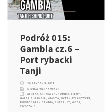
Podróż 015:
Gambia cz.6 –
Port rybacki
Tanji
20 STYCZNIA 2021
MICHAŁ WALCZEWSKI
AFRYKA
,
AFRYKA ZACHODNIA
,
FILMY
,
GALERIE
,
GAMBIA
,
MIASTA
,
OCEAN ATLANTYCKI
,
PODRÓŻ 015 – GAMBIA
,
SUPERHIT
,
WODA
,
ZWYCZAJE