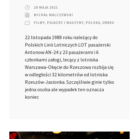
20 MAJA 2021
MICHAŁ WALCZEWSKI
FILMY
,
POJAZDY I MASZYNY
,
POLSKA
,
URBEX
22 listopada 1988 roku należący do
Polskich Linii Lotniczych LOT pasażerski
Antonow AN-24 z 23 pasażerami i 6
członkami załogi, lecący z lotniska
Warszawa-Okęcie do Rzeszowa rozbija się
w odległości 32 kilometrów od lotniska
Rzeszów-Jasionka. Szczęśliwie ginie tylko
jedna osoba ale wypadek ten oznacza
koniec