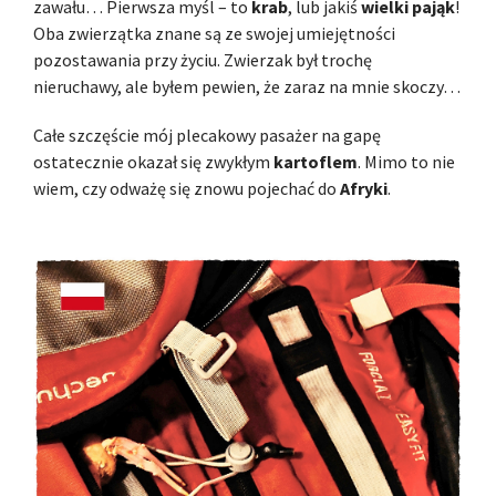
zawału… Pierwsza myśl – to
krab
, lub jakiś
wielki pająk
!
Oba zwierzątka znane są ze swojej umiejętności
pozostawania przy życiu. Zwierzak był trochę
nieruchawy, ale byłem pewien, że zaraz na mnie skoczy…
Całe szczęście mój plecakowy pasażer na gapę
ostatecznie okazał się zwykłym
kartoflem
. Mimo to nie
wiem, czy odważę się znowu pojechać do
Afryki
.