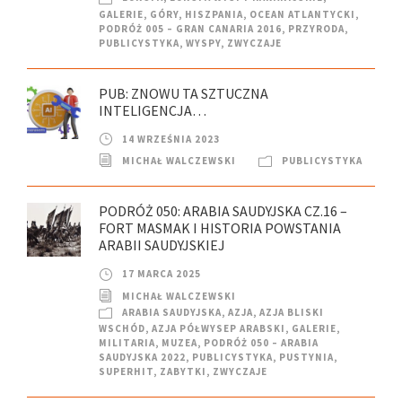
GALERIE
,
GÓRY
,
HISZPANIA
,
OCEAN ATLANTYCKI
,
PODRÓŻ 005 – GRAN CANARIA 2016
,
PRZYRODA
,
PUBLICYSTYKA
,
WYSPY
,
ZWYCZAJE
PUB: ZNOWU TA SZTUCZNA
INTELIGENCJA…
14 WRZEŚNIA 2023
MICHAŁ WALCZEWSKI
PUBLICYSTYKA
PODRÓŻ 050: ARABIA SAUDYJSKA CZ.16 –
FORT MASMAK I HISTORIA POWSTANIA
ARABII SAUDYJSKIEJ
17 MARCA 2025
MICHAŁ WALCZEWSKI
ARABIA SAUDYJSKA
,
AZJA
,
AZJA BLISKI
WSCHÓD
,
AZJA PÓŁWYSEP ARABSKI
,
GALERIE
,
MILITARIA
,
MUZEA
,
PODRÓŻ 050 – ARABIA
SAUDYJSKA 2022
,
PUBLICYSTYKA
,
PUSTYNIA
,
SUPERHIT
,
ZABYTKI
,
ZWYCZAJE