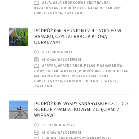
AZJA
,
AZJA ŚRODKOWA I CENTRALNA
,
KAZACHSTAN
,
PODRÓŻ 048 – KAZACHSTAN 2021
,
PUBLICYSTYKA
,
ZWYCZAJE
PODRÓŻ 066: REUNION CZ.4 – NOCLEG W
HAMAKU, CZYLI ATRAKCJA KTÓRĄ
ODRADZAM!
6 SIERPNIA 2024
MICHAŁ WALCZEWSKI
AFRYKA
,
AFRYKA ARCHIPELAG MASKARENÓW
,
GÓRY
,
OCEAN INDYJSKI
,
PODRÓŻ 066 – ARCHIPELAG
MASKARENÓW 2023
,
POJAZDY I MASZYNY
,
PUBLICYSTYKA
,
REUNION
,
SUPERHIT
,
WYSPY
,
ZWYCZAJE
PODRÓŻ 005: WYSPY KANARYJSKIE CZ.1 – CO
ROBICIE Z PAMIĄTKOWYMI ZDJĘCIAMI Z
WYPRAW?
10 SIERPNIA 2022
MICHAŁ WALCZEWSKI
EUROPA
,
EUROPA WYSPY KANARYJSKIE
,