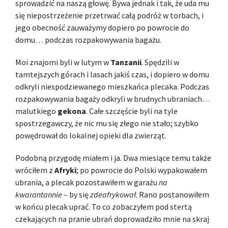
sprowadzić na naszą głowę. Bywa jednak i tak, że uda mu
się niepostrzeżenie przetrwać całą podróż w torbach, i
jego obecność zauważymy dopiero po powrocie do
domu… podczas rozpakowywania bagażu.
Moi znajomi byli w lutym w
Tanzanii
. Spędzili w
tamtejszych górach i lasach jakiś czas, i dopiero w domu
odkryli niespodziewanego mieszkańca plecaka. Podczas
rozpakowywania bagaży odkryli w brudnych ubraniach…
malutkiego
gekona
. Całe szczęście byli na tyle
spostrzegawczy, że nic mu się złego nie stało; szybko
powędrował do lokalnej opieki dla zwierząt.
Podobną przygodę miałem i ja. Dwa miesiące temu także
wróciłem z
Afryki
; po powrocie do Polski wypakowałem
ubrania, a plecak pozostawiłem w garażu
na
kwarantannie
– by się
zdeafrykował
. Rano postanowiłem
w końcu plecak uprać. To co zobaczyłem pod stertą
czekających na pranie ubrań doprowadziło mnie na skraj