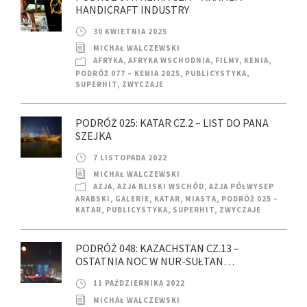
HANDICRAFT INDUSTRY
30 KWIETNIA 2025
MICHAŁ WALCZEWSKI
AFRYKA
,
AFRYKA WSCHODNIA
,
FILMY
,
KENIA
,
PODRÓŻ 077 – KENIA 2025
,
PUBLICYSTYKA
,
SUPERHIT
,
ZWYCZAJE
PODRÓŻ 025: KATAR CZ.2 – LIST DO PANA
SZEJKA
7 LISTOPADA 2022
MICHAŁ WALCZEWSKI
AZJA
,
AZJA BLISKI WSCHÓD
,
AZJA PÓŁWYSEP
ARABSKI
,
GALERIE
,
KATAR
,
MIASTA
,
PODRÓŻ 025 –
KATAR
,
PUBLICYSTYKA
,
SUPERHIT
,
ZWYCZAJE
PODRÓŻ 048: KAZACHSTAN CZ.13 –
OSTATNIA NOC W NUR-SUŁTAN…
11 PAŹDZIERNIKA 2022
MICHAŁ WALCZEWSKI